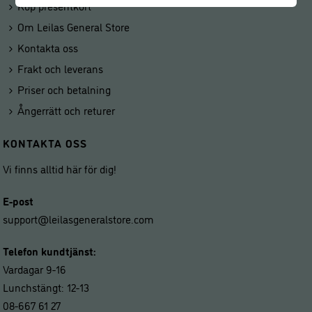
Köp presentkort
Om Leilas General Store
Kontakta oss
Frakt och leverans
Priser och betalning
Ångerrätt och returer
KONTAKTA OSS
Vi finns alltid här för dig!
E-post
support@leilasgeneralstore.com
Telefon kundtjänst:
Vardagar 9-16
Lunchstängt: 12-13
08-667 61 27