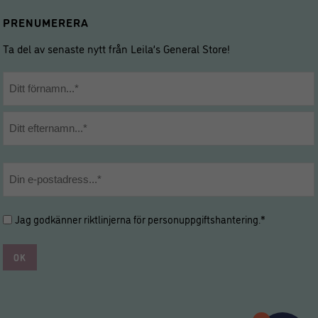
PRENUMERERA
Ta del av senaste nytt från Leila’s General Store!
Namn
*
Förnamn
Efternamn
E-
post
*
Hantering
Jag godkänner riktlinjerna för
personuppgiftshantering
.*
av
personuppgifter
*
*