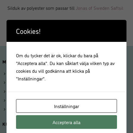
Silduk av polyester som passar till
Jonas of Sweden Saftsil
Cookies!
Om du tycker det är ok, klickar du bara på
MINA SIDOR
"Acceptera alla". Du kan såklart välja vilken typ av
cookies du vill godkänna att klicka på
Logga in
"Inställningar".
Mitt konto
Beställningar
Kunduppgifter
Inställningar
Våra butiker
Acceptera alla
KUNDSERVICE