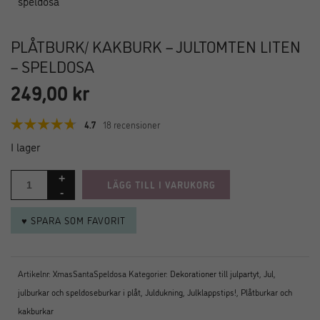
PLÅTBURK/ KAKBURK – JULTOMTEN LITEN
– SPELDOSA
249,00
kr
4.7
18 recensioner
I lager
LÄGG TILL I VARUKORG
♥ SPARA SOM FAVORIT
Artikelnr:
XmasSantaSpeldosa
Kategorier:
Dekorationer till julpartyt
,
Jul
,
julburkar och speldoseburkar i plåt
,
Juldukning
,
Julklappstips!
,
Plåtburkar och
kakburkar