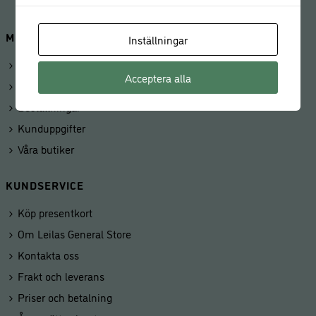
MINA SIDOR
Inställningar
Logga in
Acceptera alla
Mitt konto
Beställningar
Kunduppgifter
Våra butiker
KUNDSERVICE
Köp presentkort
Om Leilas General Store
Kontakta oss
Frakt och leverans
Priser och betalning