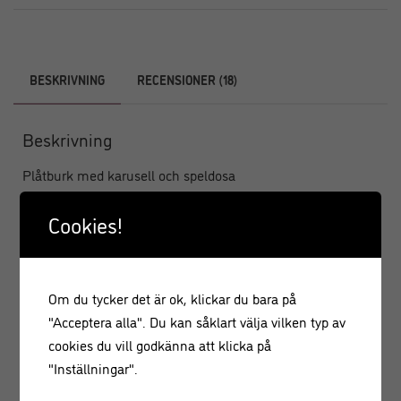
BESKRIVNING
RECENSIONER (18)
Beskrivning
Plåtburk med karusell och speldosa
Kakburk eller förvaringsburk med ett vackert motiv av
Cookies!
Tomte. Rolig plåtburk till karameller, biscotti, kolor och
dylikt. Underbar på gottebordet och kul present. Fyll burken
med hemgjort julgodis och ge bort i present!
Om du tycker det är ok, klickar du bara på
"Acceptera alla". Du kan såklart välja vilken typ av
Storlek:
16×12 cm
cookies du vill godkänna att klicka på
"Inställningar".