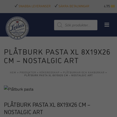
SNABBA LEVERANSER
SÄKRA BETALNINGAR
4.7/5
Produktsökning
PLÅTBURK PASTA XL 8X19X26
CM – NOSTALGIC ART
HEM
»
PRODUKTER
»
KÖKSREDSKAP
»
PLÅTBURKAR OCH KAKBURKAR
»
PLÅTBURK PASTA XL 8X19X26 CM – NOSTALGIC ART
PLÅTBURK PASTA XL 8X19X26 CM –
NOSTALGIC ART