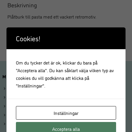
Beskrivning
Plåtburk till pasta med ett vackert retromotiv.
Material: Plåt
Cookies!
Mått: 8 x 19 x 26 cm
Om du tycker det är ok, klickar du bara på
"Acceptera alla". Du kan såklart välja vilken typ av
MINA SIDOR
cookies du vill godkänna att klicka på
"Inställningar".
Logga in
Mitt konto
Beställningar
Inställningar
Kunduppgifter
Våra butiker
Acceptera alla