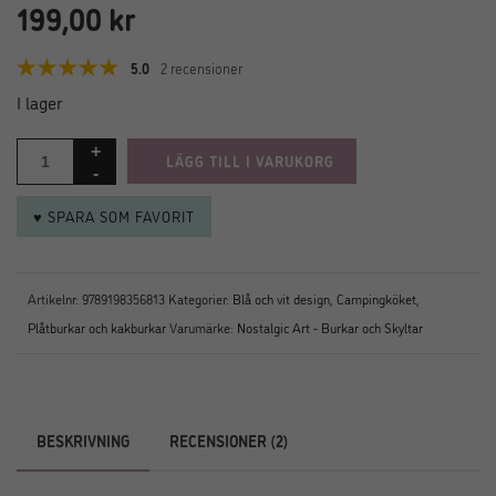
199,00
kr
5.0
2 recensioner
I lager
LÄGG TILL I VARUKORG
♥ SPARA SOM FAVORIT
Artikelnr:
9789198356813
Kategorier:
Blå och vit design
,
Campingköket
,
Plåtburkar och kakburkar
Varumärke:
Nostalgic Art - Burkar och Skyltar
BESKRIVNING
RECENSIONER (2)