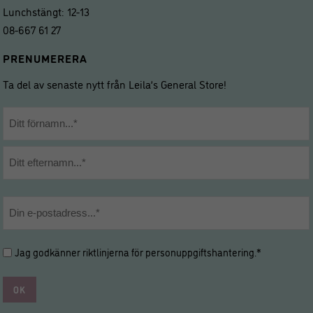
Lunchstängt: 12-13
08-667 61 27
PRENUMERERA
Ta del av senaste nytt från Leila’s General Store!
Namn
*
Förnamn
Efternamn
E-
post
*
Hantering
Jag godkänner riktlinjerna för
personuppgiftshantering
.*
av
personuppgifter
*