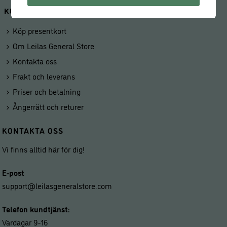
KUNDSERVICE
Köp presentkort
Om Leilas General Store
Kontakta oss
Frakt och leverans
Priser och betalning
Ångerrätt och returer
KONTAKTA OSS
Vi finns alltid här för dig!
E-post
support@leilasgeneralstore.com
Telefon kundtjänst:
Vardagar 9-16