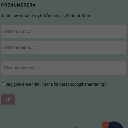
PRENUMERERA
Ta del av senaste nytt från Leila’s General Store!
Namn
*
Förnamn
Efternamn
E-
post
*
Hantering
Jag godkänner riktlinjerna för
personuppgiftshantering
.*
av
personuppgifter
*
*
0