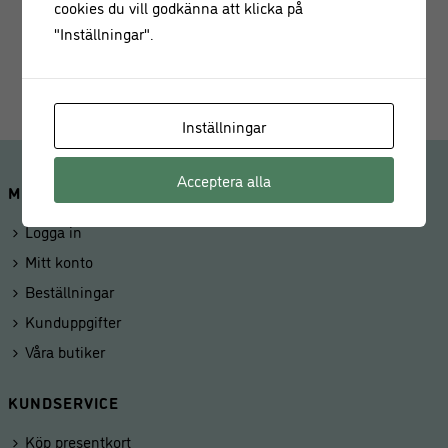
cookies du vill godkänna att klicka på
Förpackning med 16 servetter i 4 olika färger
"Inställningar".
Mått (vikta):
127 x 127 mm
Inställningar
Acceptera alla
MINA SIDOR
Logga in
Mitt konto
Beställningar
Kunduppgifter
Våra butiker
KUNDSERVICE
Köp presentkort