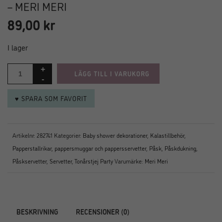
– MERI MERI
89,00
kr
I lager
LÄGG TILL I VARUKORG
♥ SPARA SOM FAVORIT
Artikelnr:
282741
Kategorier:
Baby shower dekorationer
,
Kalastillbehör
,
Papperstallrikar, pappersmuggar och pappersservetter
,
Påsk
,
Påskdukning
,
Påskservetter
,
Servetter
,
Tonårstjej Party
Varumärke:
Meri Meri
BESKRIVNING
RECENSIONER (0)