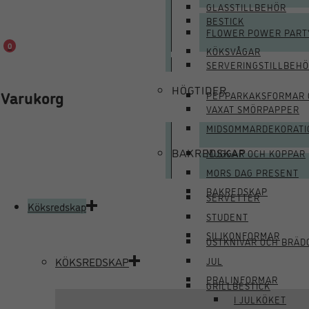
GLASSTILLBEHÖR
BESTICK
FLOWER POWER PART
0
KÖKSVÅGAR
SERVERINGSTILLBEH
HÖGTIDER
Varukorg
PEPPARKAKSFORMAR 
VAXAT SMÖRPAPPER
MIDSOMMARDEKORATI
BAKREDSKAP
MUGGAR OCH KOPPAR
MORS DAG PRESENT
BAKREDSKAP
SERVETTER
Köksredskap
STUDENT
SILIKONFORMAR
OSTKNIVAR OCH BRÄD
KÖKSREDSKAP
JUL
PRALINFORMAR
GRILLBESTICK
I JULKÖKET