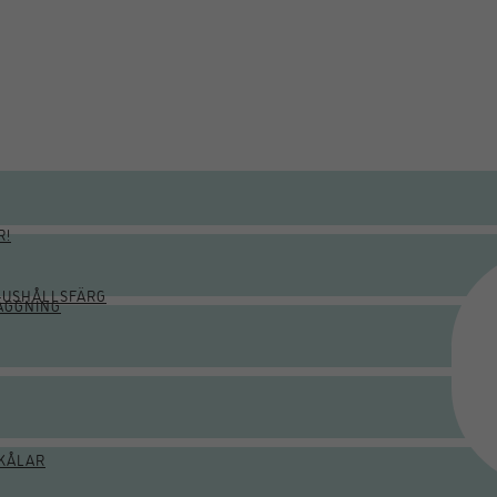
R!
HUSHÅLLSFÄRG
ÄGGNING
KÅLAR