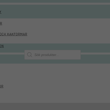
Y
ÖR
OCH KAKFORMAR
ON
Produktsökning
OR