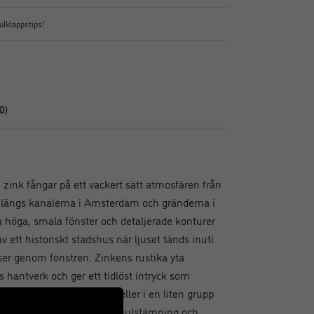
ulklappstips!
0)
i zink fångar på ett vackert sätt atmosfären från
längs kanalerna i Amsterdam och gränderna i
 höga, smala fönster och detaljerade konturer
av ett historiskt stadshus när ljuset tänds inuti
ser genom fönstren. Zinkens rustika yta
hantverk och ger ett tidlöst intryck som
 Placera ljuslyktan ensam eller i en liten grupp
atyrstad som sprider mysig julstämning och