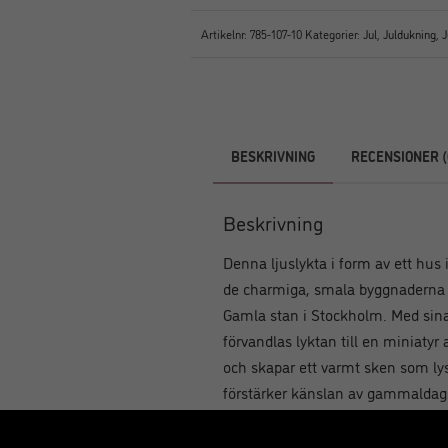
Artikelnr:
785-107-10
Kategorier:
Jul
,
Juldukning
,
J
BESKRIVNING
RECENSIONER (
Beskrivning
Denna ljuslykta i form av ett hus 
de charmiga, smala byggnaderna 
Gamla stan i Stockholm. Med sina
förvandlas lyktan till en miniatyr 
och skapar ett varmt sken som ly
förstärker känslan av gammaldags 
passar perfekt i julens inredning.
av zinkhus för att skapa en mini