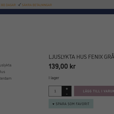
 365 DAGAR
SÄKRA BETALNINGAR
TILLBEHÖR
BAR
DELIKATESSER
KALAS
INREDNING
POOL
SAL
LJUSLYKTA HUS FENIX GRÅ/
139,00
kr
I lager
LÄGG TILL I VARU
♥ SPARA SOM FAVORIT