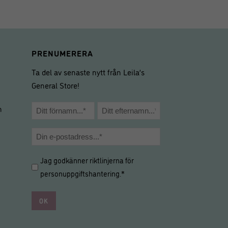
PRENUMERERA
Ta del av senaste nytt från Leila’s
General Store!
Namn
m
*
Förnamn
Efternamn
E-
post
Hantering
Jag godkänner riktlinjerna för
*
av
personuppgiftshantering
.*
personuppgifter
*
*