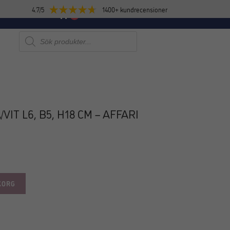
4.7/5
1400+ kundrecensioner
E
NYHETER
0
Produktsökning
VIT L6, B5, H18 CM – AFFARI
KORG