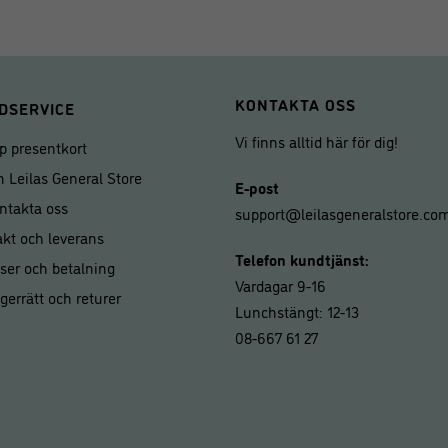
KONTAKTA OSS
DSERVICE
Vi finns alltid här för dig!
p presentkort
 Leilas General Store
E-post
ntakta oss
support@leilasgeneralstore.co
akt och leverans
Telefon kundtjänst:
iser och betalning
Vardagar 9-16
gerrätt och returer
Lunchstängt: 12-13
08-667 61 27