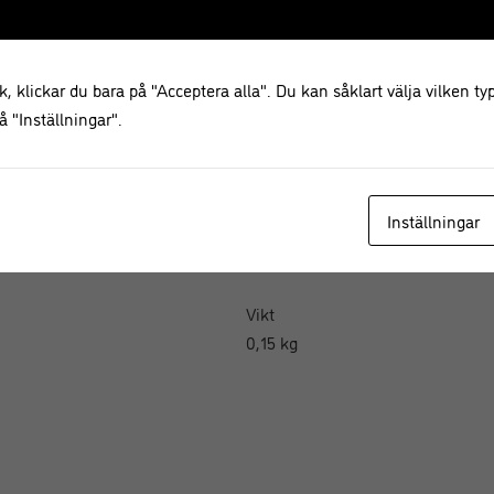
påminner om de pittoreska stadskv
Längd
, klickar du bara på "Acceptera alla". Du kan såklart välja vilken typ
6 cm
 "Inställningar".
Bredd
5
Inställningar
Höjd
18 cm
Vikt
0,15 kg