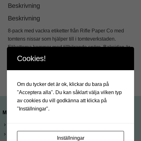
Beskrivning
Beskrivning
8-pack med vackra etiketter från Rifle Paper Co med
tomtens nissar som hjälper till i tomteverkstaden.
Etiketterna kommer med tillhörande snöre. Baksidan är
vit med texten ”To” och ”From”.
Cookies!
Mått: Cirka 8 x 8 cm
Om du tycker det är ok, klickar du bara på
"Acceptera alla". Du kan såklart välja vilken typ
av cookies du vill godkänna att klicka på
"Inställningar".
MINA SIDOR
Logga in
Mitt konto
Inställningar