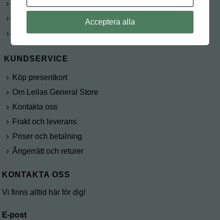
Beställningar
Kunduppgifter
Acceptera alla
Våra butiker
KUNDSERVICE
Köp presentkort
Om Leilas General Store
Kontakta oss
Frakt och leverans
Priser och betalning
Ångerrätt och returer
KONTAKTA OSS
Vi finns alltid här för dig!
E-post