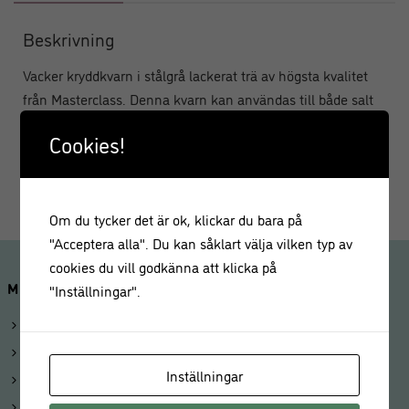
Beskrivning
Vacker kryddkvarn i stålgrå lackerat trä av högsta kvalitet
från Masterclass. Denna kvarn kan användas till både salt
och peppar. Två varianter på toppskruvar medföljer (S&P).
Cookies!
Höjd 17 cm.
Om du tycker det är ok, klickar du bara på
"Acceptera alla". Du kan såklart välja vilken typ av
cookies du vill godkänna att klicka på
MINA SIDOR
"Inställningar".
Logga in
Mitt konto
Inställningar
Beställningar
Kunduppgifter