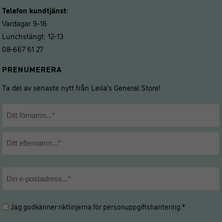
Telefon kundtjänst:
Vardagar 9-16
Lunchstängt: 12-13
08-667 61 27
PRENUMERERA
Ta del av senaste nytt från Leila’s General Store!
Namn
*
Förnamn
Efternamn
E-
post
*
Hantering
Jag godkänner riktlinjerna för
personuppgiftshantering
.*
av