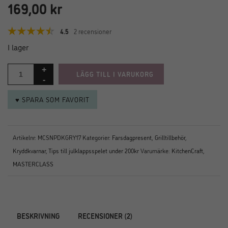
169,00
kr
4.5
2 recensioner
I lager
LÄGG TILL I VARUKORG
♥ SPARA SOM FAVORIT
Artikelnr:
MCSNPDKGRY17
Kategorier:
Farsdagpresent
,
Grilltillbehör
,
Kryddkvarnar
,
Tips till julklappsspelet under 200kr
Varumärke:
KitchenCraft
,
MASTERCLASS
BESKRIVNING
RECENSIONER (2)