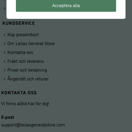
Acceptera alla
Våra butiker
KUNDSERVICE
Köp presentkort
Om Leilas General Store
Kontakta oss
Frakt och leverans
Priser och betalning
Ångerrätt och returer
KONTAKTA OSS
Vi finns alltid här för dig!
E-post
support@leilasgeneralstore.com