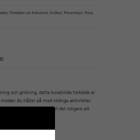
läden
,
Förkläden och Kökstextil
,
Grillfest
,
Presenttips!
,
Rosa
0)
ing och grillning, detta korallröda förkläde är
a medan du håller på med stökiga aktiviteter.
raktiska framfickor gör det det roligare att
rkrött.