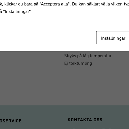
, klickar du bara på "Acceptera alla". Du kan såklart välja vilken typ
100 % bomull
 "Inställningar".
Förklädets mått är ca 80 cm × 10
Justerbar halsrem och två 80 cm 
flesta storlekar
Inställningar
Skötselråd:
Tvättas i 30 °C
Stryks på låg temperatur
Ej torktumling
KONTAKTA OSS
DSERVICE