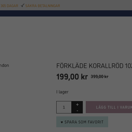
 365 DAGAR
SÄKRA BETALNINGAR
TILLBEHÖR
BAR
DELIKATESSER
KALAS
INREDNING
POOL
SAL
FÖRKLÄDE KORALLRÖD 10
199,00
kr
Det
Det
399,00
kr
ursprungliga
nuvarande
priset
priset
I lager
var:
är:
399,00 kr.
199,00 kr.
LÄGG TILL I VARU
♥ SPARA SOM FAVORIT