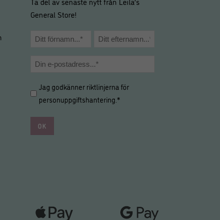
Ta del av senaste nytt från Leila’s
General Store!
Namn
m
*
Förnamn
Efternamn
E-
post
Hantering
Jag godkänner riktlinjerna för
*
av
personuppgiftshantering
.*
personuppgifter
*
*