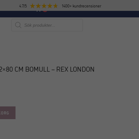
4.7/5
1400+ kundrecensioner
E
NYHETER
0
Produktsökning
2×80 CM BOMULL – REX LONDON
KORG