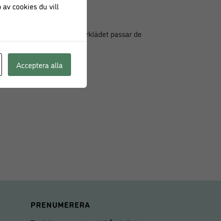
 av cookies du vill
2 cm
långa midjeband gör att förklädet passar de
Acceptera alla
PRENUMERERA