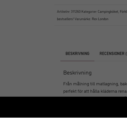
Artikelnr:
311260
Kategorier:
Campingköket
,
Förk
bestsellers!
Varumärke:
Rex London
BESKRIVNING
RECENSIONER (
Beskrivning
Från målning till matlagning, bakn
perfekt för att hålla kläderna ren
Med en justerbar halsrem och två p
omfamna röran!
Korallrött förkläde med band i mö