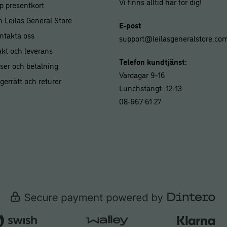
Vi finns alltid här för dig!
p presentkort
 Leilas General Store
E-post
ntakta oss
support@leilasgeneralstore.co
akt och leverans
Telefon kundtjänst:
iser och betalning
Vardagar 9-16
gerrätt och returer
Lunchstängt: 12-13
08-667 61 27