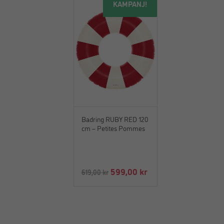
KAMPANJ!
var:
är:
599,00 kr.
299,00 kr.
Badring RUBY RED 120
cm – Petites Pommes
Det
Det
599,00
kr
619,00
kr
ursprungliga
nuvarande
priset
priset
var:
är:
619,00 kr.
599,00 kr.