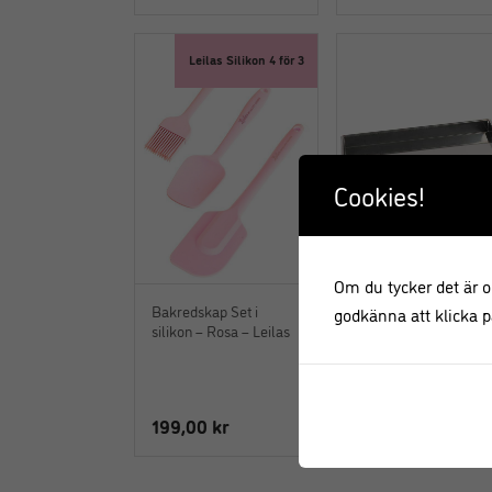
Leilas Silikon 4 för 3
Cookies!
Om du tycker det är ok
Bakredskap Set i
Bakplåt Ugnsplåt
godkänna att klicka på
silikon – Rosa – Leilas
30×40 cm – Gobel
199,00
kr
479,00
kr