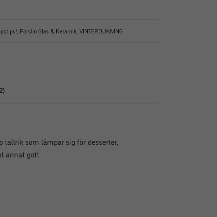
ppstips!
,
Porslin Glas & Keramik
,
VINTERDUKNING
2)
 tallrik som lämpar sig för desserter,
t annat gott.