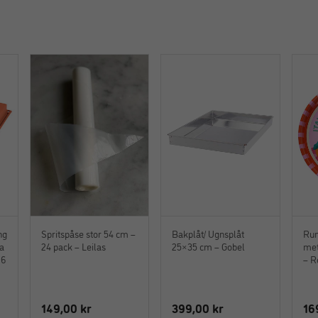
ng
Spritspåse stor 54 cm –
Bakplåt/ Ugnsplåt
Run
pa
24 pack – Leilas
25×35 cm – Gobel
met
26
– R
149,00
kr
399,00
kr
16