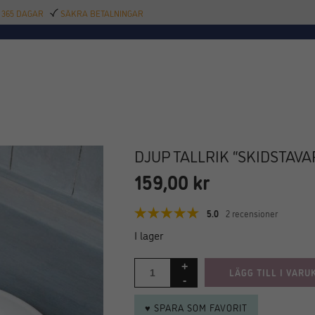
 365 DAGAR
SÄKRA BETALNINGAR
TILLBEHÖR
BAR
DELIKATESSER
KALAS
INREDNING
POOL
SAL
DJUP TALLRIK “SKIDSTAVAR
159,00
kr
5.0
2 recensioner
I lager
LÄGG TILL I VARU
♥ SPARA SOM FAVORIT