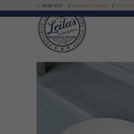
08-667 61 27
SNABBA LEVERANSER
ÖPPET KÖP
KÖKSREDSKAP
BAK