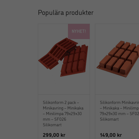
Populära produkter
NYHET!
Silikonform 2 pack –
Silikonform Minikavri
Minikavring – Minikaka
– Minikaka – Minilim
– Minilimpa 79x29x30
79x29x30 mm – SF0
mm – SF026
Silikomart
Silikomart
299,00
kr
149,00
kr