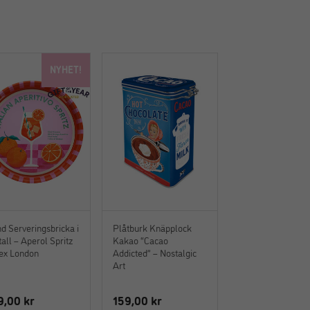
NYHET!
d Serveringsbricka i
Plåtburk Knäpplock
all – Aperol Spritz
Kakao “Cacao
ex London
Addicted” – Nostalgic
Art
9,00
kr
159,00
kr