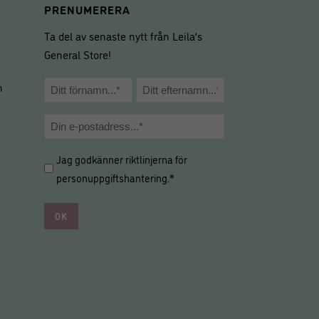
PRENUMERERA
Ta del av senaste nytt från Leila’s
General Store!
Namn
m
*
Förnamn
Efternamn
E-
post
Hantering
Jag godkänner riktlinjerna för
*
av
personuppgiftshantering
.*
personuppgifter
*
*