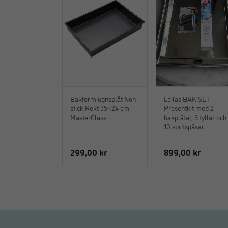
Bakform ugnsplåt Non
Leilas BAK SET –
stick Rekt 35×24 cm –
Presentkit med 2
MasterClass
bakplåtar, 3 tyllar och
10 spritspåsar
299,00
kr
899,00
kr