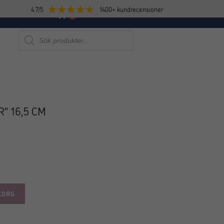
4.7/5
1400+ kundrecensioner
E
NYHETER
0
Produktsökning
” 16,5 CM
KORG