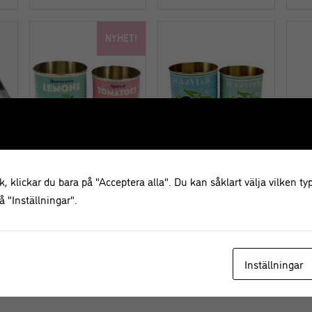
NYHET!
, klickar du bara på "Acceptera alla". Du kan såklart välja vilken typ
Plåtburk i set om 2 –
Plåtburk Oliver –
Vat
 "Inställningar".
Lemon Tomatoes
Förvaringsburk – 2 pack
Din
Sun
Inställningar
169,00
kr
169,00
kr
59