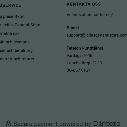
KONTAKTA OSS
DSERVICE
Vi finns alltid här för dig!
p presentkort
 Leilas General Store
E-post
ntakta oss
support@leilasgeneralstore.co
akt och leverans
Telefon kundtjänst:
iser och betalning
Vardagar 9-16
gerrätt och returer
Lunchstängt: 12-13
08-667 61 27