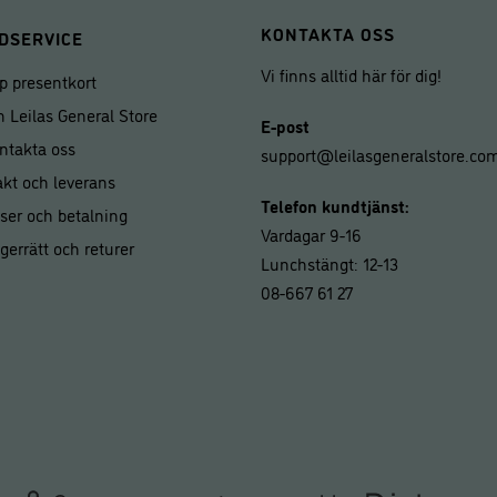
KONTAKTA OSS
DSERVICE
Vi finns alltid här för dig!
p presentkort
 Leilas General Store
E-post
ntakta oss
support@leilasgeneralstore.co
akt och leverans
Telefon kundtjänst:
iser och betalning
Vardagar 9-16
gerrätt och returer
Lunchstängt: 12-13
08-667 61 27