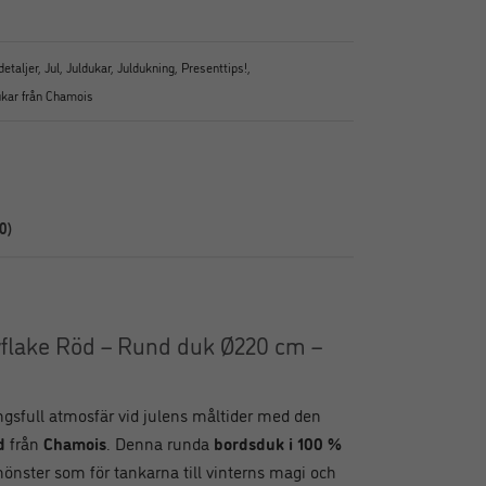
detaljer
,
Jul
,
Juldukar
,
Juldukning
,
Presenttips!
,
kar från Chamois
0)
lake Röd – Rund duk Ø220 cm –
gsfull atmosfär vid julens måltider med den
d
från
Chamois
. Denna runda
bordsduk i 100 %
önster som för tankarna till vinterns magi och