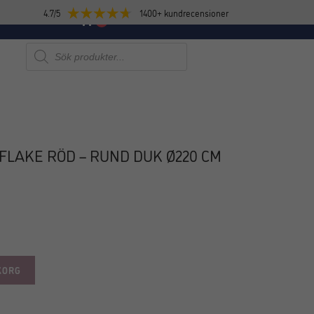
4.7/5
1400+ kundrecensioner
E
NYHETER
0
Produktsökning
LAKE RÖD – RUND DUK Ø220 CM
KORG