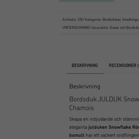
Artikelnr:
3741
Kategorier:
Bordsdukar
,
Inrednings
VINTERDUKNING
Varumärke:
Dukar och Bordsdu
BESKRIVNING
RECENSIONER (
Beskrivning
Bordsduk JULDUK Snowf
Chamois
Skapa en inbjudande och stämnin
eleganta
julduken Snowflake Rö
bomull
har ett vackert snöflingem