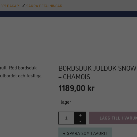
 365 DAGAR
SÄKRA BETALNINGAR
TILLBEHÖR
BAR
DELIKATESSER
KALAS
INREDNING
POOL
SAL
BORDSDUK JULDUK SNOWF
– CHAMOIS
1189,00
kr
I lager
LÄGG TILL I VARU
♥ SPARA SOM FAVORIT