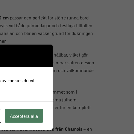
0 cm
passar den perfekt för större runda bord
yck vid både julmiddagar och festliga tillfällen.
lkänslan och blir en vacker grund för dukningen
ner.
som både känns mjuk och hållbar, vilket gör
vända år efter år. Den kombinerar stilren design
för dig som vill skapa en varm och välkomnande
 av cookies du vill
d
är lika vacker i vardagsrummet som i
 både traditionella och moderna julhem.
rvetter eller bordstabletter för en komplett
Acceptera alla
a med denna runda
röda duk från Chamois
– en