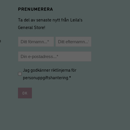
PRENUMERERA
Ta del av senaste nytt från Leila’s
General Store!
Namn
m
*
Förnamn
Efternamn
E-
post
Hantering
Jag godkänner riktlinjerna för
*
av
personuppgiftshantering
.*
personuppgifter
*
*