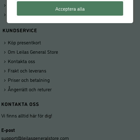
Kunduppgifter
Acceptera alla
Våra butiker
KUNDSERVICE
Köp presentkort
Om Leilas General Store
Kontakta oss
Frakt och leverans
Priser och betalning
Ångerrätt och returer
KONTAKTA OSS
Vi finns alltid här för dig!
E-post
support@leilasgeneralstore.com