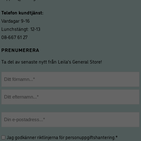
Telefon kundtjänst:
Vardagar 9-16
Lunchstängt: 12-13
08-667 61 27
PRENUMERERA
Ta del av senaste nytt från Leila’s General Store!
Namn
*
Förnamn
Efternamn
E-
post
*
Hantering
Jag godkänner riktlinjerna för
personuppgiftshantering
.*