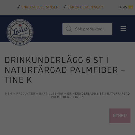
SNABBA LEVERANSER
SÄKRA BETALNINGAR
4.7/5
Produktsökning
DRINKUNDERLÄGG 6 ST I
NATURFÄRGAD PALMFIBER –
TINE K
HEM
»
PRODUKTER
»
BARTILLBEHÖR
»
DRINKUNDERLÄGG 6 ST I NATURFÄRGAD
PALMFIBER – TINE K
NYHET!