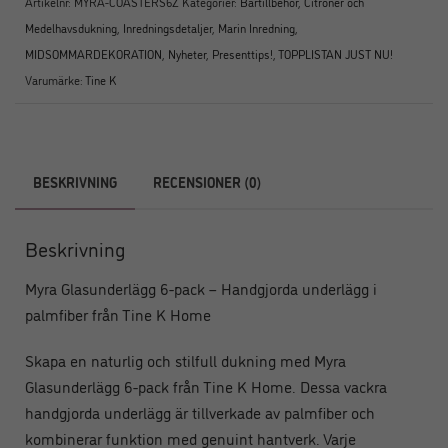
Artikelnr:
MYRA-COASTERS6Z
Kategorier:
Bartillbehör
,
Citroner och
Medelhavsdukning
,
Inredningsdetaljer
,
Marin Inredning
,
MIDSOMMARDEKORATION
,
Nyheter
,
Presenttips!
,
TOPPLISTAN JUST NU!
Varumärke:
Tine K
BESKRIVNING
RECENSIONER (0)
Beskrivning
Myra Glasunderlägg 6-pack – Handgjorda underlägg i
palmfiber från Tine K Home
Skapa en naturlig och stilfull dukning med Myra
Glasunderlägg 6-pack från Tine K Home. Dessa vackra
handgjorda underlägg är tillverkade av palmfiber och
kombinerar funktion med genuint hantverk. Varje