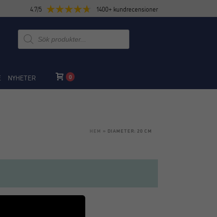
4.7/5
1400+ kundrecensioner
Produktsökning
0
E
NYHETER
HEM
»
DIAMETER: 20 CM