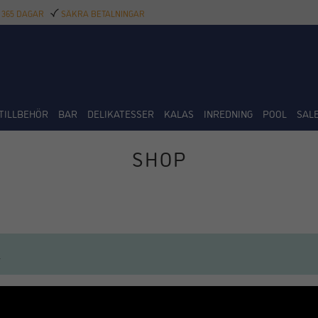
 365 DAGAR
SÄKRA BETALNINGAR
TILLBEHÖR
BAR
DELIKATESSER
KALAS
INREDNING
POOL
SAL
SHOP
.