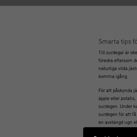
Smarta tips f
Till surdegar är ob
föredra eftersom 
naturliga vilda jäs
komma igång.
För att påskynda j
äpple eller potatis
surdegen. Under ka
surdegen för att få 
en avstängd ugn el
Surdegen växer rej