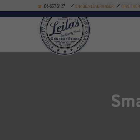
08-667 61 27
SNABBA LEVERANSER
ÖPPET KÖP
KÖKSREDSKAP
BAK
Sma