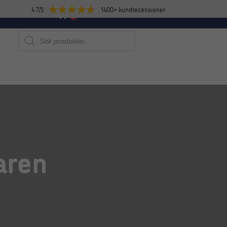
4.7/5
1400+ kundrecensioner
E
NYHETER
0
Produktsökning
aren