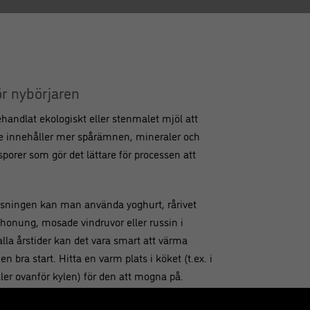
ör nybörjaren
ehandlat ekologiskt eller stenmalet mjöl att
de innehåller mer spårämnen, mineraler och
tsporer som gör det lättare för processen att
äsningen kan man använda yoghurt, rårivet
, honung, mosade vindruvor eller russin i
lla årstider kan det vara smart att värma
en bra start. Hitta en varm plats i köket (t.ex. i
ler ovanför kylen) för den att mogna på.
ält i rumstemperatur så tänk på att ha