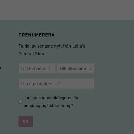
PRENUMERERA
Ta del av senaste nytt från Leila’s
General Store!
Namn
m
*
Förnamn
Efternamn
E-
post
Hantering
Jag godkänner riktlinjerna för
*
av
personuppgiftshantering
.*
personuppgifter
*
*