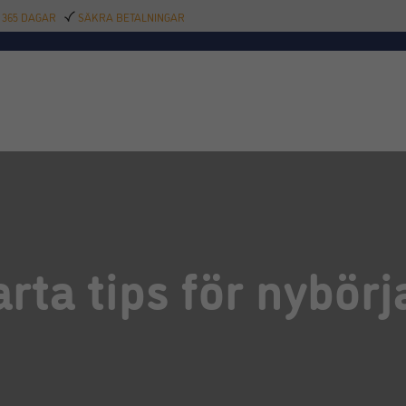
 365 DAGAR
SÄKRA BETALNINGAR
TILLBEHÖR
BAR
DELIKATESSER
KALAS
INREDNING
POOL
SAL
rta tips för nybörj