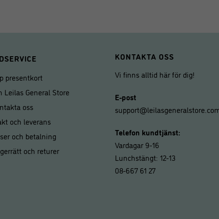
KONTAKTA OSS
DSERVICE
Vi finns alltid här för dig!
p presentkort
 Leilas General Store
E-post
ntakta oss
support@leilasgeneralstore.co
akt och leverans
Telefon kundtjänst:
iser och betalning
Vardagar 9-16
gerrätt och returer
Lunchstängt: 12-13
08-667 61 27