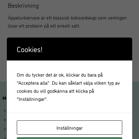
Beskrivning
Äppelurkärnare är ett klassisk köksredskap som verkligen
löser ett problem på ett enkelt sätt.
Urkärnare till urkärning av äpplen, päron, gurka och annan
Cookies!
frukt och grönt. Urkärnaren har ett svart soft grip handtag i
plast och ett blad av rostfritt stål.
Om du tycker det är ok, klickar du bara på
"Acceptera alla". Du kan såklart välja vilken typ av
cookies du vill godkänna att klicka på
MINA SIDOR
"Inställningar".
Logga in
Mitt konto
Inställningar
Beställningar
Kunduppgifter