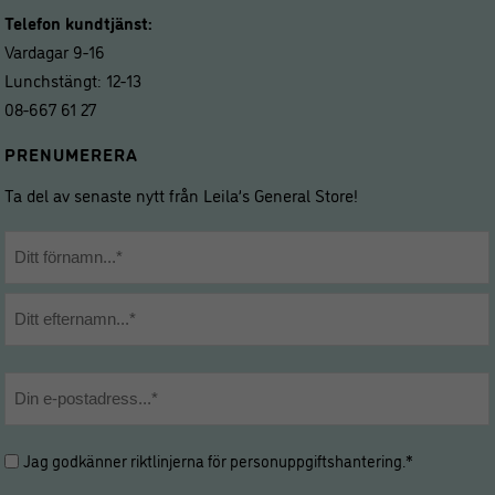
Telefon kundtjänst:
Vardagar 9-16
Lunchstängt: 12-13
08-667 61 27
PRENUMERERA
Ta del av senaste nytt från Leila’s General Store!
Namn
*
Förnamn
Efternamn
E-
post
*
Hantering
Jag godkänner riktlinjerna för
personuppgiftshantering
.*
av