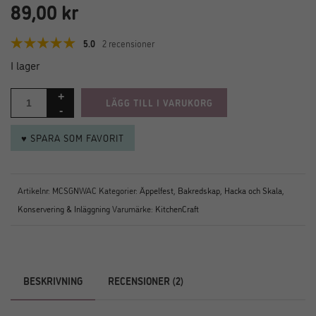
89,00
kr
5.0
2 recensioner
I lager
LÄGG TILL I VARUKORG
♥ SPARA SOM FAVORIT
Artikelnr:
MCSGNWAC
Kategorier:
Äppelfest
,
Bakredskap
,
Hacka och Skala
,
Konservering & Inläggning
Varumärke:
KitchenCraft
BESKRIVNING
RECENSIONER (2)