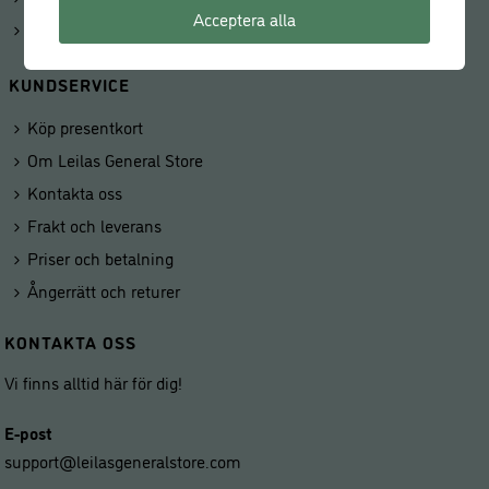
Acceptera alla
Våra butiker
KUNDSERVICE
Köp presentkort
Om Leilas General Store
Kontakta oss
Frakt och leverans
Priser och betalning
Ångerrätt och returer
KONTAKTA OSS
Vi finns alltid här för dig!
E-post
support@leilasgeneralstore.com