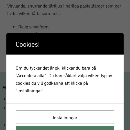
Virvlande, snurrande tårtljus i härliga pastellfärger som ger
liv till vilken tårta som helst.
Rolig virvelform
Pastellblått, gult, rosa, orange, mint och lila ljus
Paket om 20 i 6 färger
Cookies!
Produktmått: Ljushöjd – 127mm
Om du tycker det är ok, klickar du bara på
"Acceptera alla". Du kan såklart välja vilken typ av
cookies du vill godkänna att klicka på
MINA SIDOR
"Inställningar".
Logga in
Mitt konto
Beställningar
Inställningar
Kunduppgifter