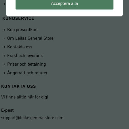
Acceptera alla
Våra butiker
KUNDSERVICE
Köp presentkort
Om Leilas General Store
Kontakta oss
Frakt och leverans
Priser och betalning
Ångerrätt och returer
KONTAKTA OSS
Vi finns alltid här för dig!
E-post
support@leilasgeneralstore.com