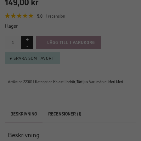
149,00
kr
5.0
1 recension
I lager
LÄGG TILL I VARUKORG
♥ SPARA SOM FAVORIT
Artikelnr:
223011
Kategorier:
Kalastillbehör
,
Tårtljus
Varumärke:
Meri Meri
BESKRIVNING
RECENSIONER (1)
Beskrivning