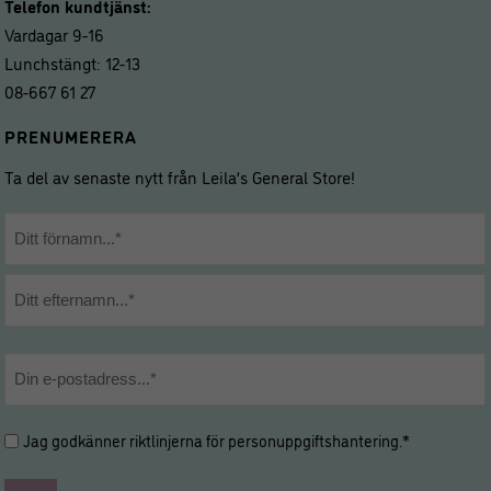
Telefon kundtjänst:
Vardagar 9-16
Lunchstängt: 12-13
08-667 61 27
PRENUMERERA
Ta del av senaste nytt från Leila’s General Store!
Namn
*
Förnamn
Efternamn
E-
post
*
Hantering
Jag godkänner riktlinjerna för
personuppgiftshantering
.*
av