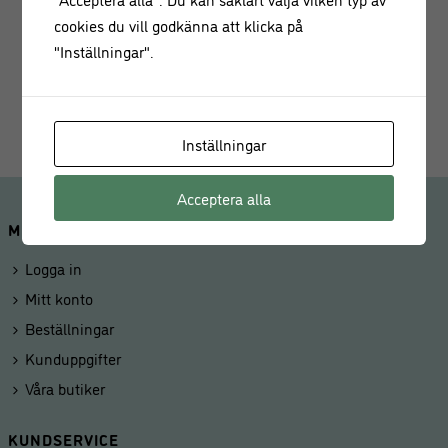
Beskrivning
cookies du vill godkänna att klicka på
Tratt i rostfritt stål med en avtagbar pip vilket gör att tratten
"Inställningar".
är användbar på både burkar och flaskor. Tratten är optimal
till att fylla syltburkar och konserver utan kladd.
Inställningar
Acceptera alla
MINA SIDOR
Logga in
Mitt konto
Beställningar
Kunduppgifter
Våra butiker
KUNDSERVICE