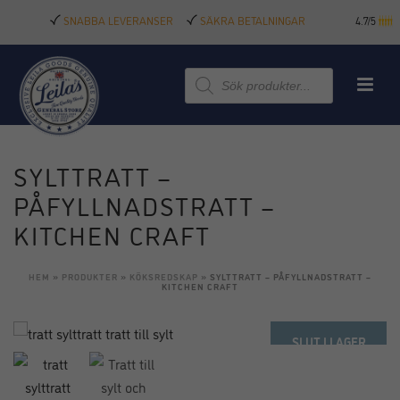
SNABBA LEVERANSER
SÄKRA BETALNINGAR
4.7/5
Produktsökning
SYLTTRATT –
PÅFYLLNADSTRATT –
KITCHEN CRAFT
HEM
»
PRODUKTER
»
KÖKSREDSKAP
»
SYLTTRATT – PÅFYLLNADSTRATT –
KITCHEN CRAFT
SLUT I LAGER