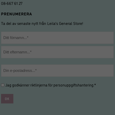
08-667 61 27
PRENUMERERA
Ta del av senaste nytt från Leila’s General Store!
Namn
*
Förnamn
Efternamn
E-
post
*
Hantering
Jag godkänner riktlinjerna för
personuppgiftshantering
.*
av
personuppgifter
*
*