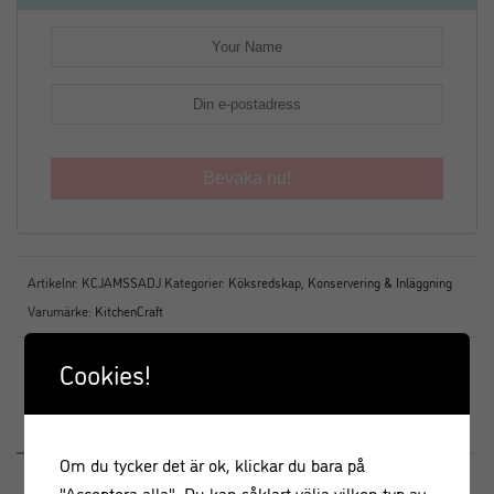
Bevaka nu!
Artikelnr:
KCJAMSSADJ
Kategorier:
Köksredskap
,
Konservering & Inläggning
Varumärke:
KitchenCraft
Cookies!
BESKRIVNING
RECENSIONER (8)
Om du tycker det är ok, klickar du bara på
"Acceptera alla". Du kan såklart välja vilken typ av