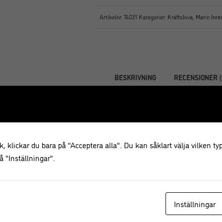
Artikelnr:
74031
Kategorier:
Kräftskiva
,
Marin Inre
BESKRIVNING
RECENSIONER (
Beskrivning
Roliga rödrandiga sugrör i papper 
, klickar du bara på "Acceptera alla". Du kan såklart välja vilken typ
Antal: 8 st
 "Inställningar".
Material: papper
Inställningar