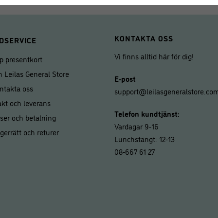
KONTAKTA OSS
DSERVICE
Vi finns alltid här för dig!
p presentkort
 Leilas General Store
E-post
ntakta oss
support@leilasgeneralstore.co
akt och leverans
Telefon kundtjänst:
iser och betalning
Vardagar 9-16
gerrätt och returer
Lunchstängt: 12-13
08-667 61 27