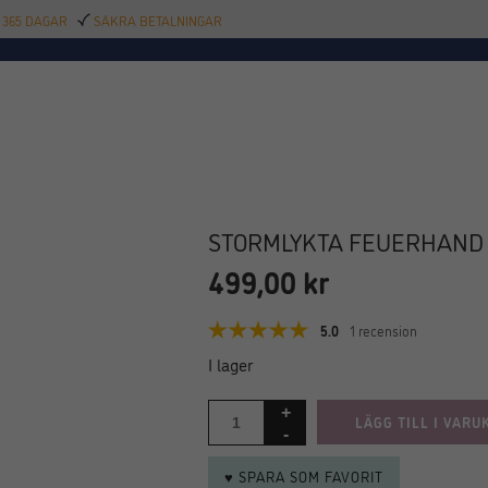
 365 DAGAR
SÄKRA BETALNINGAR
TILLBEHÖR
BAR
DELIKATESSER
KALAS
INREDNING
POOL
SAL
STORMLYKTA FEUERHAND 
499,00
kr
5.0
1 recension
I lager
LÄGG TILL I VARU
♥ SPARA SOM FAVORIT