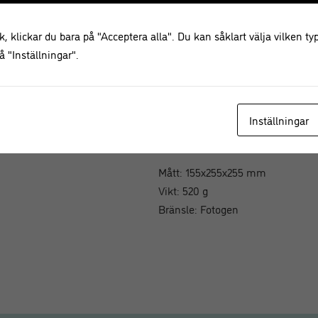
är en klassiker i trädgården, på l
vars design har kopierats ett oänd
, klickar du bara på "Acceptera alla". Du kan såklart välja vilken typ
och lägerplatser under bar himmel
 "Inställningar".
lägerelden, på sommardukningen o
Klassiska FEUERHAND är originale
Inställningar
högsta kvalité som går att få tag 
vi det.
Mått: 155x255x255 mm
Vikt: 520 g
Bränsle: Fotogen