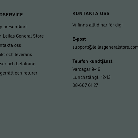
KONTAKTA OSS
DSERVICE
Vi finns alltid här för dig!
p presentkort
 Leilas General Store
E-post
ntakta oss
support@leilasgeneralstore.co
akt och leverans
Telefon kundtjänst:
iser och betalning
Vardagar 9-16
gerrätt och returer
Lunchstängt: 12-13
08-667 61 27