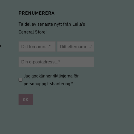
PRENUMERERA
Ta del av senaste nytt från Leila’s
General Store!
Namn
m
*
Förnamn
Efternamn
E-
post
Hantering
Jag godkänner riktlinjerna för
*
av
personuppgiftshantering
.*
personuppgifter
*
*