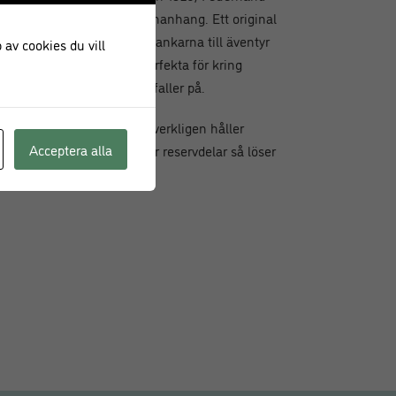
andstället och i friluftssammanhang. Ett original
ligt antal gånger och drar tankarna till äventyr
 av cookies du vill
. Fotogenlyktor som är perfekta för kring
ch i stugan när mörkret faller på.
t bland stormlyktor som verkligen håller
Acceptera alla
i. Kontakta oss om du söker reservdelar så löser