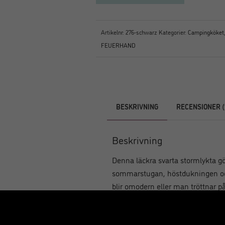
Artikelnr:
276-schwarz
Kategorier:
Campingköket
FEUERHAND
BESKRIVNING
RECENSIONER (
Beskrivning
Denna läckra svarta stormlykta gö
sommarstugan, höstdukningen och 
blir omodern eller man tröttnar p
och veken brinner håller länge.
Feuerhands vackra stormlyktor är 