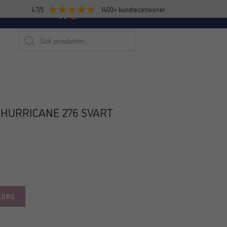
4.7/5
1400+ kundrecensioner
E
NYHETER
0
Produktsökning
HURRICANE 276 SVART
KORG