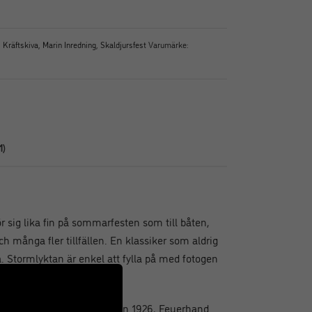
,
Kräftskiva
,
Marin Inredning
,
Skaldjursfest
Varumärke:
1)
r sig lika fin på sommarfesten som till båten,
många fler tillfällen. En klassiker som aldrig
å. Stormlyktan är enkel att fylla på med fotogen
tillverkade i Tyskland sedan 1926, Feuerhand