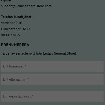
support@leilasgeneralstore.com
Telefon kundtjänst:
Vardagar 9-16
Lunchstängt: 12-13
08-667 61 27
PRENUMERERA
Ta del av senaste nytt från Leila’s General Store!
Namn
*
Förnamn
Efternamn
E-
post