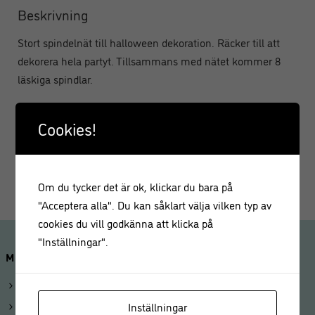
Beskrivning
Stort spindelnät till halloween dekoration. Räcker till att
dekorera hela partyt. Tillsammans med nätet kommer 8
läskiga spindlar.
Tips! Dra försiktigt ut nätet så att det blir riktigt tunt för ett
Cookies!
verklighetstroget intryck.
Mängd: 60 gram
Om du tycker det är ok, klickar du bara på
"Acceptera alla". Du kan såklart välja vilken typ av
cookies du vill godkänna att klicka på
"Inställningar".
MINA SIDOR
Logga in
Mitt konto
Inställningar