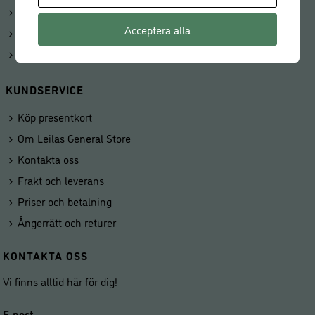
Beställningar
Acceptera alla
Kunduppgifter
Våra butiker
KUNDSERVICE
Köp presentkort
Om Leilas General Store
Kontakta oss
Frakt och leverans
Priser och betalning
Ångerrätt och returer
KONTAKTA OSS
Vi finns alltid här för dig!
E-post