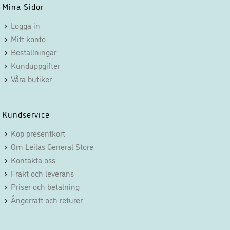
funktionalitet
Mina Sidor
att försvinna
Logga in
från
Mitt konto
hemsidan.
Beställningar
Kunduppgifter
Marknadsföring
Våra butiker
Genom att dela
med dig av dina
intressen och ditt
Kundservice
beteende när du
surfar ökar du
Köp presentkort
chansen att få se
Om Leilas General Store
personligt
Kontakta oss
anpassat innehåll
Frakt och leverans
och erbjudanden.
Priser och betalning
Ångerrätt och returer