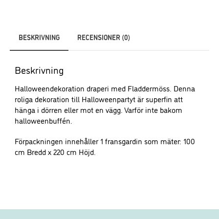
funktionalitet
och
uppbyggnad,
BESKRIVNING
RECENSIONER (0)
baserat på
hur
hemsidan
Beskrivning
används.
Halloweendekoration draperi med Fladdermöss. Denna
roliga dekoration till Halloweenpartyt är superfin att
Upplevelse
hänga i dörren eller mot en vägg. Varför inte bakom
För att vår
halloweenbuffén.
hemsida ska
prestera så
Förpackningen innehåller 1 fransgardin som mäter: 100
bra som
cm Bredd x 220 cm Höjd.
möjligt under
ditt besök.
Om du nekar
dessa
cookies
kommer viss