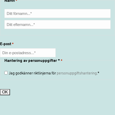
Namn
*
Förnamn
Efternamn
E-post
*
Hantering av personuppgifter *
*
Jag godkänner riktlinjerna för
personuppgiftshantering
.*