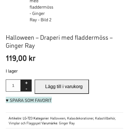
Halloween – Draperi med fladdermöss –
Nödvändiga
Dessa
Ginger Ray
cookies går
119,00
kr
inte att välja
bort. De
behövs för att
I lager
hemsidan
ska fungera.
Lägg till i varukorg
♥ SPARA SOM FAVORIT
Statistik
För att vi ska
kunna
Artikelnr:
LG-723
Kategorier:
Halloween
,
Kalasdekorationer
,
Kalastillbehör
,
förbättra
Vimplar och Flaggspel
Varumärke:
Ginger Ray
hemsidans