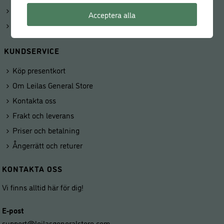
Kunduppgifter
Acceptera alla
Våra butiker
KUNDSERVICE
Köp presentkort
Om Leilas General Store
Kontakta oss
Frakt och leverans
Priser och betalning
Ångerrätt och returer
KONTAKTA OSS
Vi finns alltid här för dig!
E-post
support@leilasgeneralstore.com