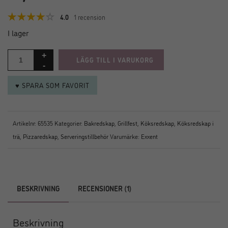
4.0
1 recension
I lager
LÄGG TILL I VARUKORG
♥ SPARA SOM FAVORIT
Artikelnr:
65535
Kategorier:
Bakredskap
,
Grillfest
,
Köksredskap
,
Köksredskap i
trä
,
Pizzaredskap
,
Serveringstillbehör
Varumärke:
Exxent
BESKRIVNING
RECENSIONER (1)
Beskrivning