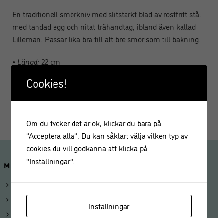
En traditionell smörkniv med slitstarkt blad av rostfritt stål
med tandad egg och nitat trähandtag, ibland även kallad
Lilleman. Passar lika bra till att bre smör som till bakning.
• Längd:
22 cm
• Blad:
11 cm
Cookies!
• endast handdisk
• Material:
Rostfritt stål, trä
Om du tycker det är ok, klickar du bara på
"Acceptera alla". Du kan såklart välja vilken typ av
cookies du vill godkänna att klicka på
"Inställningar".
MINA SIDOR
Logga in
Mitt konto
Inställningar
Beställningar