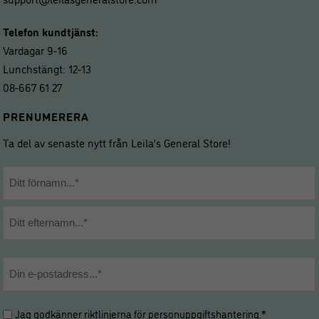
Telefon kundtjänst:
Vardagar 9-16
Lunchstängt: 12-13
08-667 61 27
PRENUMERERA
Ta del av senaste nytt från Leila’s General Store!
Namn
*
Förnamn
Efternamn
E-
post
*
Hantering
Jag godkänner riktlinjerna för
personuppgiftshantering
.*