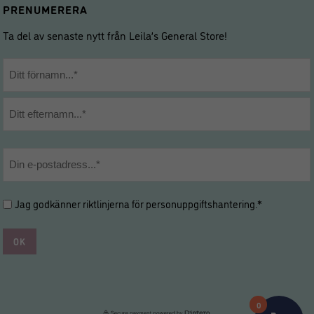
PRENUMERERA
Ta del av senaste nytt från Leila’s General Store!
Namn
*
Förnamn
Efternamn
E-
post
*
Hantering
Jag godkänner riktlinjerna för
personuppgiftshantering
.*
av
personuppgifter
*
*
0