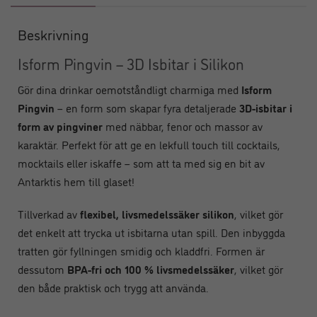
Beskrivning
Isform Pingvin – 3D Isbitar i Silikon
Gör dina drinkar oemotståndligt charmiga med
Isform
Pingvin
– en form som skapar fyra detaljerade
3D-isbitar i
form av pingviner
med näbbar, fenor och massor av
karaktär. Perfekt för att ge en lekfull touch till cocktails,
mocktails eller iskaffe – som att ta med sig en bit av
Antarktis hem till glaset!
Tillverkad av
flexibel, livsmedelssäker silikon
, vilket gör
det enkelt att trycka ut isbitarna utan spill. Den inbyggda
tratten gör fyllningen smidig och kladdfri. Formen är
dessutom
BPA-fri och 100 % livsmedelssäker
, vilket gör
den både praktisk och trygg att använda.