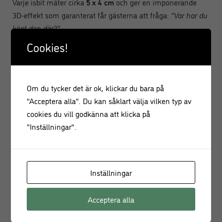
Varje isbit mäter cirka
5 x 4 cm
och ger en imponerande
3D-effekt som garanterat får gästerna att fråga:
“Var har du
köpt den där?”
Cookies!
Produktinformation:
Gör 4 st 3D-isbitar i form av pingviner
Om du tycker det är ok, klickar du bara på
Mått per isbit: 5 x 4 cm
"Acceptera alla". Du kan såklart välja vilken typ av
cookies du vill godkänna att klicka på
Material: Flexibel silikon, BPA-fri och livsmedelssäker
"Inställningar".
Inbyggd tratt för enkel fyllning
Lätt att ta ur isbitarna
Inställningar
Perfekt för cocktails, mocktails, iskaffe och festliga
Acceptera alla
tillfällen