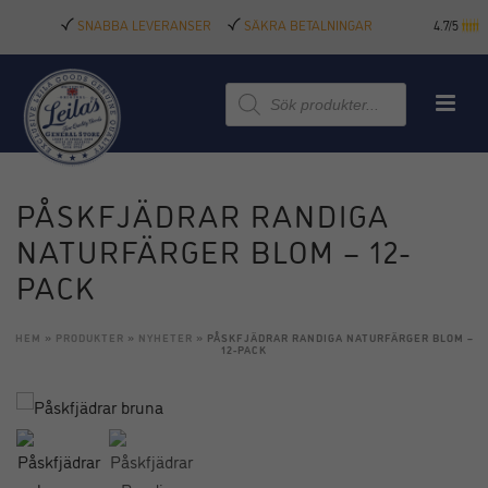
SNABBA LEVERANSER
SÄKRA BETALNINGAR
4.7/5
Produktsökning
PÅSKFJÄDRAR RANDIGA
NATURFÄRGER BLOM – 12-
PACK
HEM
»
PRODUKTER
»
NYHETER
»
PÅSKFJÄDRAR RANDIGA NATURFÄRGER BLOM –
12-PACK