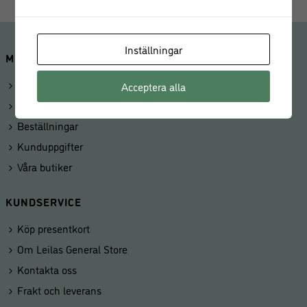
Inställningar
MINA SIDOR
Logga in
Acceptera alla
Mitt konto
Beställningar
Kunduppgifter
Våra butiker
KUNDSERVICE
Köp presentkort
Om Leilas General Store
Kontakta oss
Frakt och leverans