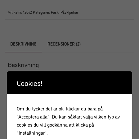
Artikelnr:
12042
Kategorier:
Påsk
,
Påskfjädrar
BESKRIVNING
RECENSIONER (2)
Beskrivning
Vackra blomformade påskfjädrar i brunt med naturlig rand.
Cookies!
Fjädrarna är etiskt tillvaratagna från fåglar som slaktats till
livsmedel. Förpackningen innehåller 12 stycken knippen
med bruna fjädrar som är monterade på en ståltråd så satt
Om du tycker det är ok, klickar du bara på
du enkelt kan fästa fjädrarna i påskriset!
"Acceptera alla". Du kan såklart välja vilken typ av
Antal: 12 st
cookies du vill godkänna att klicka på
"Inställningar".