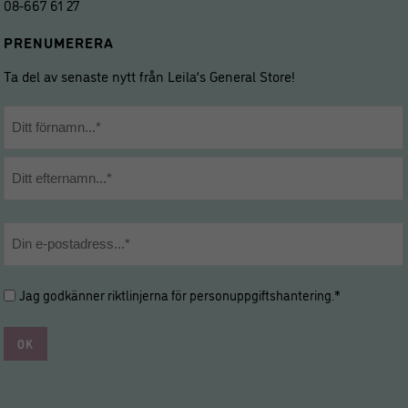
08-667 61 27
PRENUMERERA
Ta del av senaste nytt från Leila’s General Store!
Namn
*
Förnamn
Efternamn
E-
post
*
Hantering
Jag godkänner riktlinjerna för
personuppgiftshantering
.*
av
personuppgifter
*
*