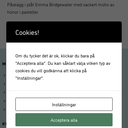
Påskägg i plåt Emma Bridgewater med vackert motiv av
hönor i pasteller.
Mått: 110x67x65mm
Cookies!
Om du tycker det är ok, klickar du bara på
"Acceptera alla". Du kan såklart välja vilken typ av
MINA SIDOR
cookies du vill godkänna att klicka på
Logga in
"Inställningar".
Mitt konto
Beställningar
Kunduppgifter
Inställningar
Våra butiker
Acceptera alla
KUNDSERVICE