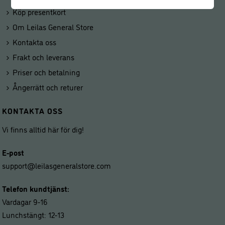
Köp presentkort
Om Leilas General Store
Kontakta oss
Frakt och leverans
Priser och betalning
Ångerrätt och returer
KONTAKTA OSS
Vi finns alltid här för dig!
E-post
support@leilasgeneralstore.com
Telefon kundtjänst:
Vardagar 9-16
Lunchstängt: 12-13