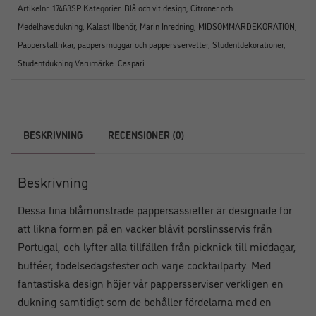
Artikelnr:
17463SP
Kategorier:
Blå och vit design
,
Citroner och
Medelhavsdukning
,
Kalastillbehör
,
Marin Inredning
,
MIDSOMMARDEKORATION
,
Papperstallrikar, pappersmuggar och pappersservetter
,
Studentdekorationer
,
Studentdukning
Varumärke:
Caspari
BESKRIVNING
RECENSIONER (0)
Beskrivning
Dessa fina blåmönstrade pappersassietter är designade för
att likna formen på en vacker blåvit porslinsservis från
Portugal, och lyfter alla tillfällen från picknick till middagar,
bufféer, födelsedagsfester och varje cocktailparty.
Med
fantastiska design höjer vår pappersserviser verkligen en
dukning samtidigt som de behåller fördelarna med en