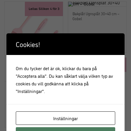
Leilas Silikon 4 för 3
Bakplåt Ugnsplåt 30×40 cm –
Gobel
Cookies!
479,00
kr
NYHET!
Om du tycker det är ok, klickar du bara på
"Acceptera alla". Du kan såklart välja vilken typ av
cookies du vill godkänna att klicka på
Bakredskap Set i silikon –
"Inställningar".
Rosa – Leilas
Inställningar
199,00
kr