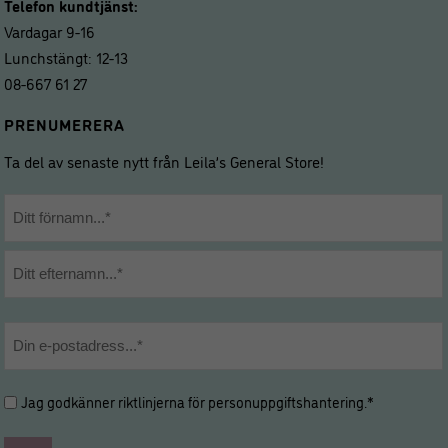
Telefon kundtjänst:
Vardagar 9-16
Lunchstängt: 12-13
08-667 61 27
PRENUMERERA
Ta del av senaste nytt från Leila’s General Store!
Namn
*
Förnamn
Efternamn
E-
post
*
Hantering
Jag godkänner riktlinjerna för
personuppgiftshantering
.*
av