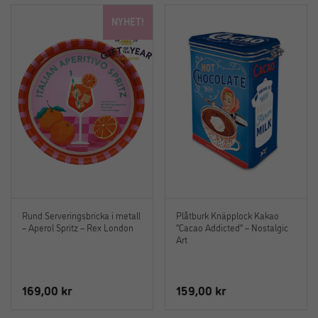
NYHET!
Rund Serveringsbricka i metall
Plåtburk Knäpplock Kakao
– Aperol Spritz – Rex London
“Cacao Addicted” – Nostalgic
Art
169,00
kr
159,00
kr