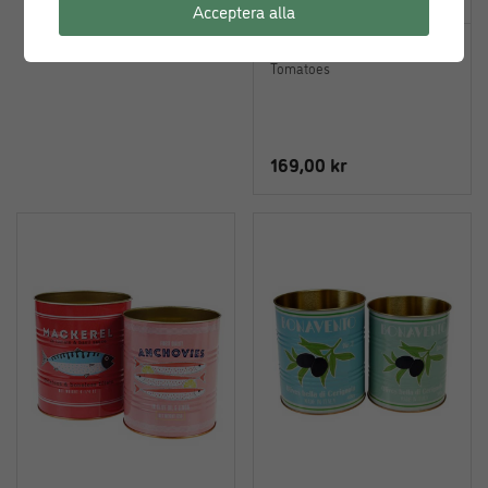
Acceptera alla
Plåtburk i set om 2 – Lemon
Tomatoes
169,00
kr