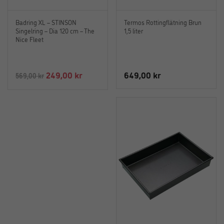
Badring XL – STINSON
Termos Rottingflätning Brun
Singelring – Dia 120 cm – The
1,5 liter
Nice Fleet
Det
Det
249,00
kr
649,00
kr
569,00
kr
ursprungliga
nuvarande
priset
priset
var:
är:
569,00 kr.
249,00 kr.