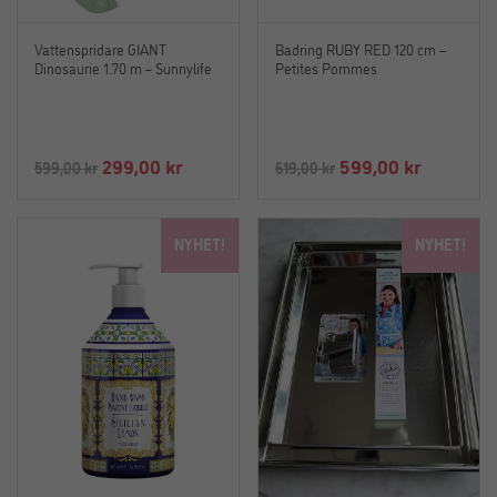
Vattenspridare GIANT
Badring RUBY RED 120 cm –
Dinosaurie 1.70 m – Sunnylife
Petites Pommes
Det
Det
Det
Det
299,00
kr
599,00
kr
599,00
kr
619,00
kr
ursprungliga
nuvarande
ursprungliga
nuvaran
priset
priset
priset
priset
NYHET!
NYHET!
var:
är:
var:
är:
599,00 kr.
299,00 kr.
619,00 kr.
599,00 kr