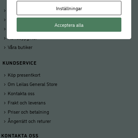
Inställningar
Logga in
Mitt konto
Acceptera alla
Beställningar
Kunduppgifter
Våra butiker
KUNDSERVICE
Köp presentkort
Om Leilas General Store
Kontakta oss
Frakt och leverans
Priser och betalning
Ångerrätt och returer
KONTAKTA OSS