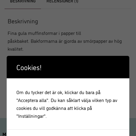
BESKRIVNING
RECENSIONER (1)
Beskrivning
Fina gula muffinsformar i papper till
påskbaket. Bakformarna är gjorda av smörpapper av hög
kvalitet.
Storlek bakformar: ca. 5 cm i diameter och 3,2 cm
Cookies!
hög.
Använd bakformarna i kombination med en
muffinsform för optimalt resultat.
Om du tycker det är ok, klickar du bara på
Innehåll: 48 bakformar.
"Acceptera alla". Du kan såklart välja vilken typ av
cookies du vill godkänna att klicka på
"Inställningar".
MINA SIDOR