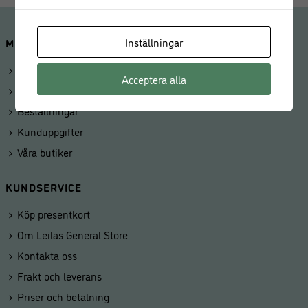
Inställningar
MINA SIDOR
Logga in
Acceptera alla
Mitt konto
Beställningar
Kunduppgifter
Våra butiker
KUNDSERVICE
Köp presentkort
Om Leilas General Store
Kontakta oss
Frakt och leverans
Priser och betalning