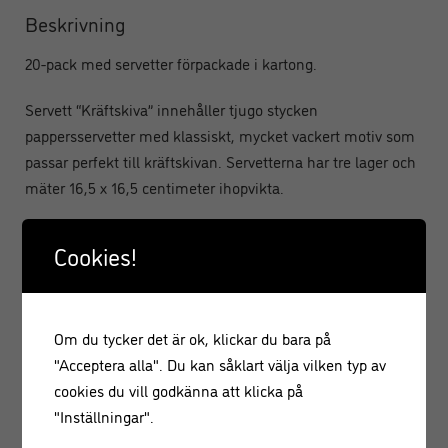
Beskrivning
20-pack med servetter förpackade i kartong.
Servett “Kräftskiva” innehåller tjugo stycken
pappersservetter med klassiskt, mycket vackert motiv som
passar perfekt till kräftskivan. Servetterna har tre lager och
mäter 16,5 x 16,5 centimeter ihopvikta.
Material: Papper
Cookies!
Mått: 33 x 33 cm
Antal: 20-pack
Om du tycker det är ok, klickar du bara på
LÄGG
"Acceptera alla". Du kan såklart välja vilken typ av
cookies du vill godkänna att klicka på
"Inställningar".