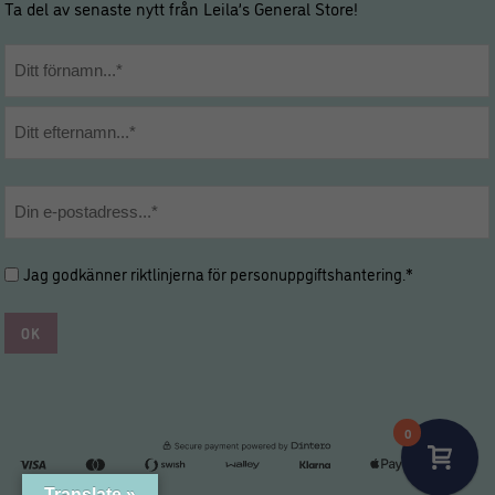
Ta del av senaste nytt från Leila’s General Store!
Namn
*
Förnamn
Efternamn
E-
post
*
Hantering
Jag godkänner riktlinjerna för
personuppgiftshantering
.*
av
personuppgifter
*
*
0
Translate »