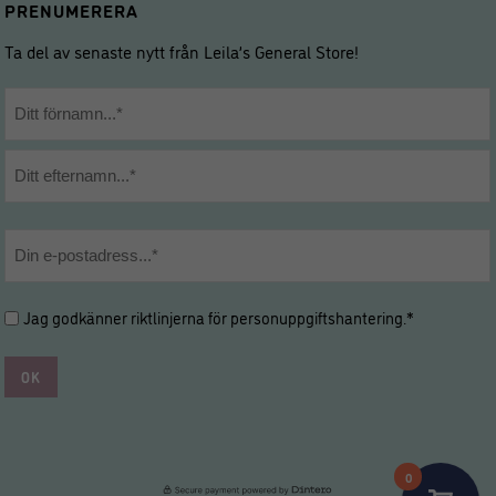
PRENUMERERA
Ta del av senaste nytt från Leila’s General Store!
Namn
*
Förnamn
Efternamn
E-
post
*
Hantering
Jag godkänner riktlinjerna för
personuppgiftshantering
.*
av
personuppgifter
*
*
0