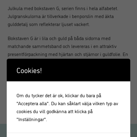
Julkula med bokstaven G, serien finns i hela alfabetet.
Julgranskulorna är tillverkade i benporslin med äkta
gulddetalj som reflekterar ljuset vackert.
Bokstaven G är i lila och guld på båda sidorna med
matchande sammetsband och levereras i en attraktiv
presentförpackning med hjärtan och stjärnor i guldfolie. En
härlig gåva till den speciella personen.
Cookies!
Material: Benporslin från Kina
Sammetsband med metallfästen B 65 mm x L 145
mm inklusive band
Om du tycker det är ok, klickar du bara på
Screentryckt och dekorerad i Storbritannien
"Acceptera alla". Du kan såklart välja vilken typ av
cookies du vill godkänna att klicka på
"Inställningar".