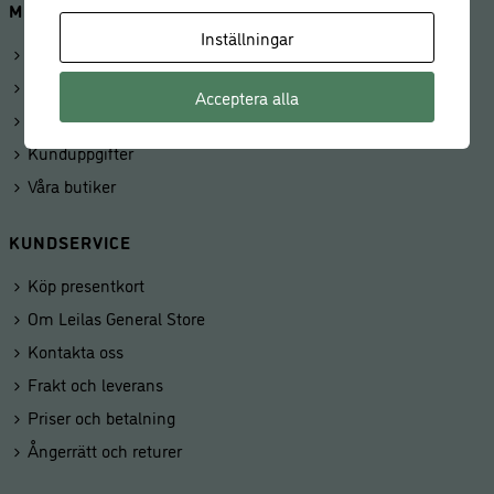
MINA SIDOR
Inställningar
Logga in
Mitt konto
Acceptera alla
Beställningar
Kunduppgifter
Våra butiker
KUNDSERVICE
Köp presentkort
Om Leilas General Store
Kontakta oss
Frakt och leverans
Priser och betalning
Ångerrätt och returer