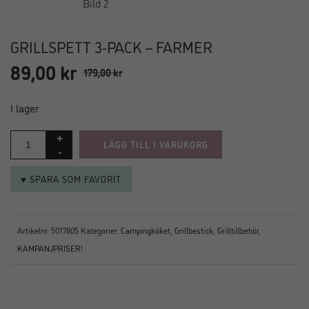
GRILLSPETT 3-PACK – FARMER
89,00
kr
Det
Det
179,00
kr
ursprungliga
nuvarande
priset
priset
I lager
var:
är:
179,00 kr.
89,00 kr.
LÄGG TILL I VARUKORG
♥ SPARA SOM FAVORIT
Artikelnr:
5017805
Kategorier:
Campingköket
,
Grillbestick
,
Grilltillbehör
,
KAMPANJPRISER!