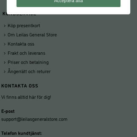
Acceptera alla
KUNDSERVICE
Köp presentkort
Om Leilas General Store
Kontakta oss
Frakt och leverans
Priser och betalning
Ångerrätt och returer
KONTAKTA OSS
Vi finns alltid här för dig!
E-post
support@leilasgeneralstore.com
Telefon kundtjänst: