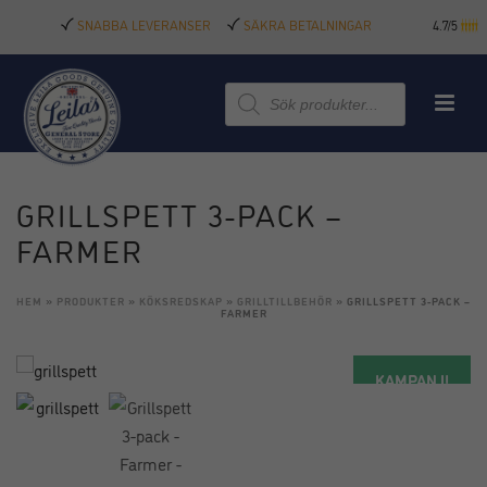
SNABBA LEVERANSER
SÄKRA BETALNINGAR
4.7/5
Produktsökning
GRILLSPETT 3-PACK –
FARMER
HEM
»
PRODUKTER
»
KÖKSREDSKAP
»
GRILLTILLBEHÖR
»
GRILLSPETT 3-PACK –
FARMER
KAMPANJ!