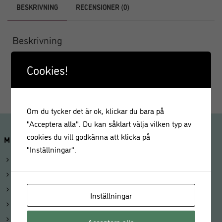
BESKRIVNING
RECENSIONER (0)
Beskrivning
Långa grillspett i set om 3 i borstat rostfritt stål med läckra
Cookies!
motiv av nöt, gris och fågel.
Om du tycker det är ok, klickar du bara på
"Acceptera alla". Du kan såklart välja vilken typ av
cookies du vill godkänna att klicka på
MINA SIDOR
"Inställningar".
Logga in
Mitt konto
Beställningar
Inställningar
Kunduppgifter
Våra butiker