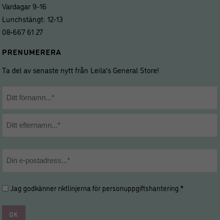
Vardagar 9-16
Lunchstängt: 12-13
08-667 61 27
PRENUMERERA
Ta del av senaste nytt från Leila’s General Store!
Namn
*
Förnamn
Efternamn
E-
post
*
Hantering
Jag godkänner riktlinjerna för
personuppgiftshantering
.*
av
personuppgifter