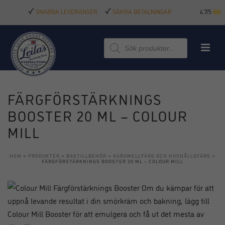
SNABBA LEVERANSER
SÄKRA BETALNINGAR
4.7/5
Produktsökning
FÄRGFÖRSTÄRKNINGS
BOOSTER 20 ML – COLOUR
MILL
HEM
»
PRODUKTER
»
BAKTILLBEHÖR
»
KARAMELLFÄRG OCH HUSHÅLLSFÄRG
»
FÄRGFÖRSTÄRKNINGS BOOSTER 20 ML – COLOUR MILL