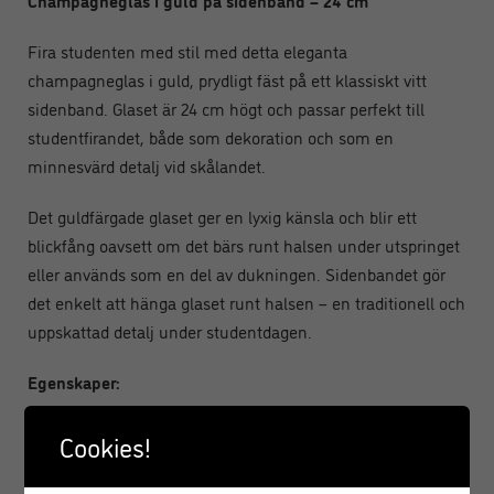
Champagneglas i guld på sidenband – 24 cm
Fira studenten med stil med detta eleganta
champagneglas i guld, prydligt fäst på ett klassiskt vitt
sidenband. Glaset är 24 cm högt och passar perfekt till
studentfirandet, både som dekoration och som en
minnesvärd detalj vid skålandet.
Det guldfärgade glaset ger en lyxig känsla och blir ett
blickfång oavsett om det bärs runt halsen under utspringet
eller används som en del av dukningen. Sidenbandet gör
det enkelt att hänga glaset runt halsen – en traditionell och
uppskattad detalj under studentdagen.
Egenskaper:
Höjd: 24 cm
Cookies!
Färg: Guld