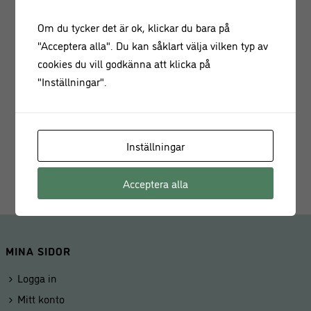
Material: Plast
Om du tycker det är ok, klickar du bara på
"Acceptera alla". Du kan såklart välja vilken typ av
Vitt sidenband för upphängning
cookies du vill godkänna att klicka på
"Inställningar".
Perfekt till studentfirande eller som present
Champagneglaset i guld med sidenband är ett populärt val
för dig som vill sätta en festlig och exklusiv prägel på
Inställningar
studentdagen.
Acceptera alla
MINA SIDOR
Logga in
Mitt konto