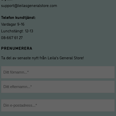
support@leilasgeneralstore.com
Telefon kundtjänst:
Vardagar 9-16
Lunchstängt: 12-13
08-667 61 27
PRENUMERERA
Ta del av senaste nytt från Leila’s General Store!
Namn
*
Förnamn
Efternamn
E-
post