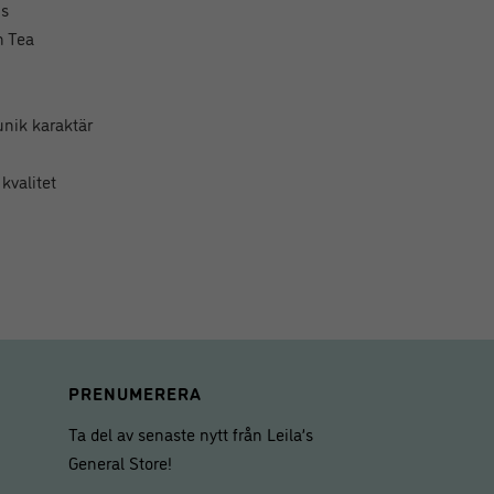
is
n Tea
unik karaktär
 kvalitet
PRENUMERERA
Ta del av senaste nytt från Leila’s
General Store!