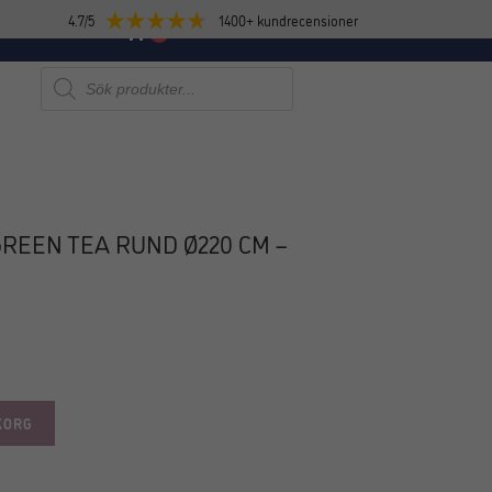
4.7/5
1400+ kundrecensioner
E
NYHETER
0
Produktsökning
REEN TEA RUND Ø220 CM –
KORG