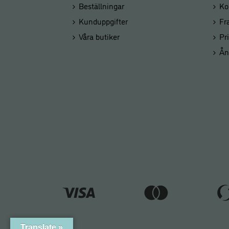
Beställningar
Ko
Kunduppgifter
Fr
Våra butiker
Pr
Ån
Translate »