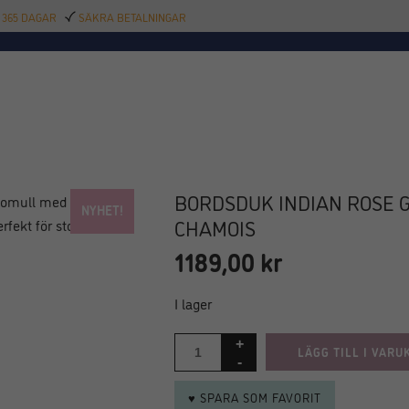
 365 DAGAR
SÄKRA BETALNINGAR
TILLBEHÖR
BAR
DELIKATESSER
KALAS
INREDNING
POOL
SAL
BORDSDUK INDIAN ROSE G
NYHET!
CHAMOIS
1189,00
kr
I lager
LÄGG TILL I VARU
♥ SPARA SOM FAVORIT