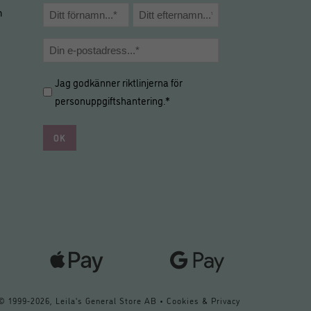
Namn
m
*
Förnamn
Efternamn
E-
post
Hantering
Jag godkänner riktlinjerna för
*
av
personuppgiftshantering
.*
personuppgifter
*
*
 © 1999
-2026, Leila's General Store AB •
Cookies & Privacy