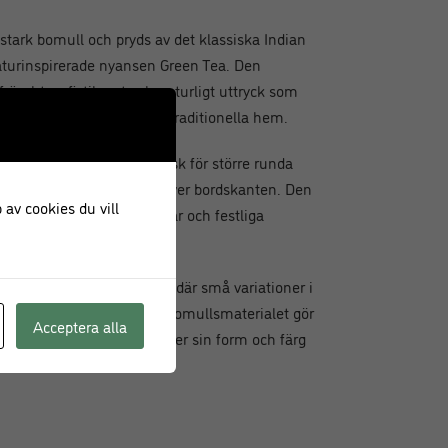
tstark bomull och pryds av det klassiska Indian
aturinspirerade nyansen Green Tea. Den
räscht, sofistikerat och naturligt uttryck som
ka bra i moderna som mer traditionella hem.
na runda bordsduk idealisk för större runda
anserat och elegant fall över bordskanten. Den
 av cookies du vill
t för både vardagsmiddagar och festliga
 plats.
arje duk en unik karaktär, där små variationer i
evande och genuin känsla. Bomullsmaterialet gör
Acceptera alla
, samtidigt som den behåller sin form och färg