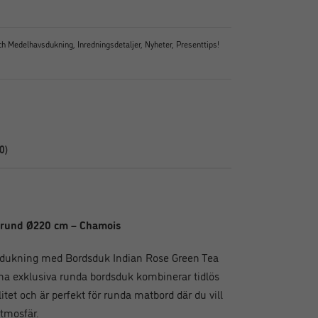
och Medelhavsdukning
,
Inredningsdetaljer
,
Nyheter
,
Presenttips!
0)
 rund Ø220 cm – Chamois
 dukning med Bordsduk Indian Rose Green Tea
a exklusiva runda bordsduk kombinerar tidlös
et och är perfekt för runda matbord där du vill
atmosfär.