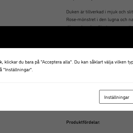
Duken är tillverkad i mjuk och sli
Rose-mönstret i den lugna och n
dämpade gröna färgtonen ger ett f
lyfter hela rummet och passar li
Med en diameter på 220 cm är den
matbord och skapar ett mjukt, bal
, klickar du bara på "Acceptera alla". Du kan såklart välja vilken typ
generösa storleken gör den perfek
 "Inställningar".
tillställningar där dukningen får ta
Det handtryckta blocktrycket ger v
mönster och färg bidrar till en l
Inställningar
duken både praktisk och lättskött
över tid.
Produktfördelar: