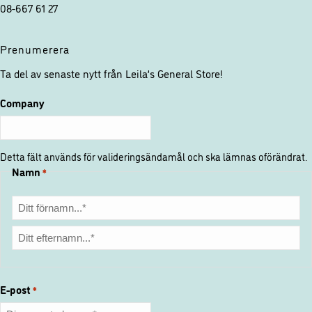
funktionalitet
08-667 61 27
att försvinna
från
Prenumerera
hemsidan.
Ta del av senaste nytt från Leila’s General Store!
Marknadsföring
Company
Genom att dela
med dig av dina
intressen och ditt
Detta fält används för valideringsändamål och ska lämnas oförändrat.
beteende när du
Namn
*
surfar ökar du
chansen att få se
personligt
anpassat innehåll
Förnamn
och erbjudanden.
Efternamn
E-post
*