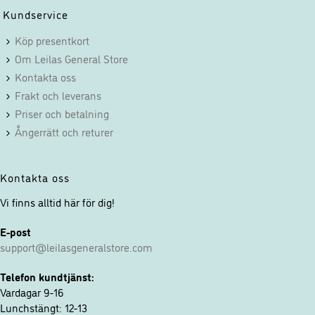
funktionalitet
Kundservice
och
Köp presentkort
uppbyggnad,
baserat på
Om Leilas General Store
hur
Kontakta oss
hemsidan
Frakt och leverans
används.
Priser och betalning
Ångerrätt och returer
Upplevelse
För att vår
Kontakta oss
hemsida ska
prestera så
Vi finns alltid här för dig!
bra som
möjligt under
E-post
ditt besök.
support@leilasgeneralstore.com
Om du nekar
dessa
Telefon kundtjänst:
cookies
Vardagar 9-16
kommer viss
Lunchstängt: 12-13