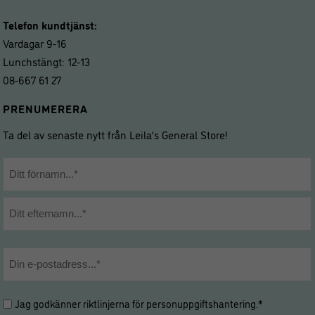
Telefon kundtjänst:
Vardagar 9-16
Lunchstängt: 12-13
08-667 61 27
PRENUMERERA
Ta del av senaste nytt från Leila’s General Store!
Namn
*
Förnamn
Efternamn
E-
post
*
Hantering
Jag godkänner riktlinjerna för
personuppgiftshantering
.*