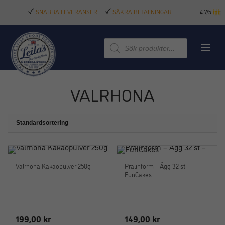
SNABBA LEVERANSER
SÄKRA BETALNINGAR
4.7/5
Produktsökning
VALRHONA
Valrhona Kakaopulver 250g
Pralinform – Ägg 32 st –
FunCakes
199,00
kr
149,00
kr