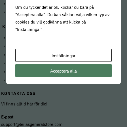
Kunduppgifter
Om du tycker det är ok, klickar du bara på
Våra butiker
"Acceptera alla". Du kan såklart välja vilken typ av
cookies du vill godkänna att klicka på
KUNDSERVICE
"Inställningar".
Köp presentkort
Om Leilas General Store
Kontakta oss
Inställningar
Frakt och leverans
Acceptera alla
Priser och betalning
Ångerrätt och returer
KONTAKTA OSS
Vi finns alltid här för dig!
E-post
support@leilasgeneralstore.com