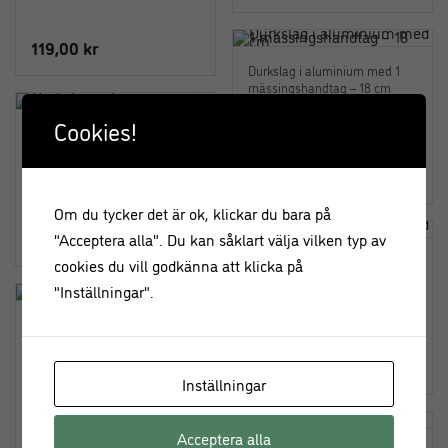
ursprungliga
nuvarand
priset
priset
119,00
kr
var:
är:
Durkslag i aluminium med 1
179,00 kr.
79,00 kr.
mässingshandtag – 18 cm
Cookies!
Durkslag i aluminium på fot
med 2 silverhandtag – 24 cm
319,00
kr
Om du tycker det är ok, klickar du bara på
439,00
kr
"Acceptera alla". Du kan såklart välja vilken typ av
Durkslag i aluminium med 1
cookies du vill godkänna att klicka på
silverhandtag – 22 cm
"Inställningar".
Durkslag i aluminium på fot
med 2 mässingshandtag – 24
cm
289,00
kr
Inställningar
479,00
kr
Acceptera alla