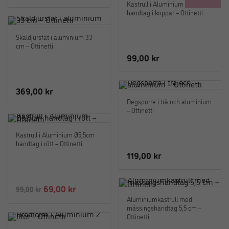
Kastrull i Aluminium Ø5,5cm
handtag i koppar – Ottinetti
Skaldjursfat i aluminium 33
cm – Ottinetti
99,00
kr
369,00
kr
Degsporre i trä och aluminium
– Ottinetti
Kastrull i Aluminium Ø5,5cm
handtag i rött – Ottinetti
119,00
kr
Det
Det
69,00
kr
99,00
kr
Aluminiumkastrull med
ursprungliga
nuvarande
mässingshandtag 5,5 cm –
priset
priset
Ottinetti
var:
är: