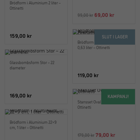
Brödform i Aluminium 2 liter –
99,00 kr.
69,00 kr.
Ottinetti
Det
Det
69,00
kr
99,00
kr
ursprungliga
nuvarande
priset
priset
159,00
kr
SLUT I LAGER
var:
är:
Brödform Kavring i Aluminium
99,00 kr.
69,00 kr.
0,63 liter – Ottinetti
Glassbombsform Stor – 22
diameter
119,00
kr
169,00
kr
KAMPANJ!
Stansset Oval 9 Delar –
Ottinetti
Brödform i Aluminium 22×9
cm, 1 liter – Ottinetti
Det
Det
79,00
kr
179,00
kr