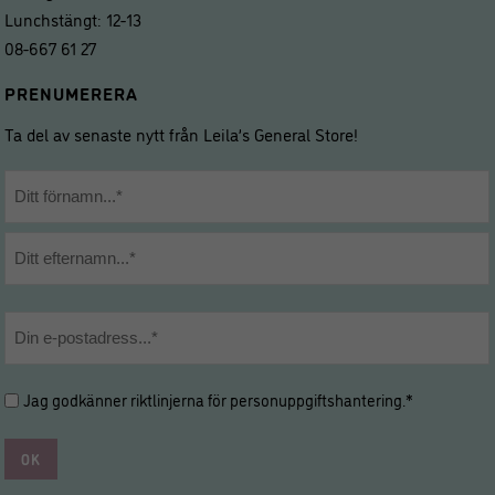
Lunchstängt: 12-13
08-667 61 27
PRENUMERERA
Ta del av senaste nytt från Leila’s General Store!
Namn
*
Förnamn
Efternamn
E-
post
*
Hantering
Jag godkänner riktlinjerna för
personuppgiftshantering
.*
av
personuppgifter
*