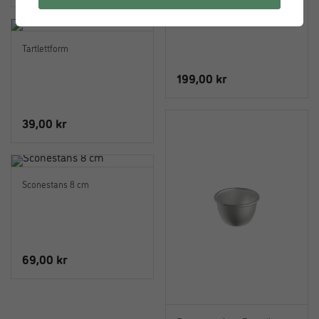
Klassisk Sockerkaksform
Heritage – Aluminium D. 22 cm
Tartlettform
199,00
kr
39,00
kr
Sconestans 8 cm
69,00
kr