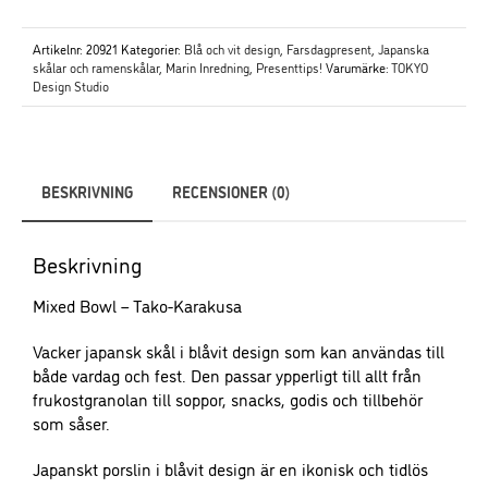
funktionalitet
och
Artikelnr:
20921
Kategorier:
Blå och vit design
,
Farsdagpresent
,
Japanska
uppbyggnad,
skålar och ramenskålar
,
Marin Inredning
,
Presenttips!
Varumärke:
TOKYO
baserat på
Design Studio
hur
hemsidan
används.
BESKRIVNING
RECENSIONER (0)
Upplevelse
Beskrivning
För att vår
hemsida ska
Mixed Bowl – Tako-Karakusa
prestera så
bra som
Vacker japansk skål i blåvit design som kan användas till
möjligt under
både vardag och fest. Den passar ypperligt till allt från
ditt besök.
frukostgranolan till soppor, snacks, godis och tillbehör
Om du nekar
som såser.
dessa
cookies
Japanskt porslin i blåvit design är en ikonisk och tidlös
kommer viss