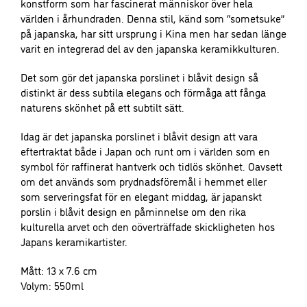
konstform som har fascinerat människor över hela
funktionalitet
världen i århundraden. Denna stil, känd som “sometsuke”
att försvinna
på japanska, har sitt ursprung i Kina men har sedan länge
från
varit en integrerad del av den japanska keramikkulturen.
hemsidan.
Det som gör det japanska porslinet i blåvit design så
distinkt är dess subtila elegans och förmåga att fånga
Marknadsföring
naturens skönhet på ett subtilt sätt.
Genom att dela
med dig av dina
Idag är det japanska porslinet i blåvit design att vara
intressen och ditt
eftertraktat både i Japan och runt om i världen som en
beteende när du
symbol för raffinerat hantverk och tidlös skönhet. Oavsett
surfar ökar du
om det används som prydnadsföremål i hemmet eller
chansen att få se
som serveringsfat för en elegant middag, är japanskt
personligt
porslin i blåvit design en påminnelse om den rika
anpassat innehåll
kulturella arvet och den oöverträffade skickligheten hos
och erbjudanden.
Japans keramikartister.
Mått: 13 x 7.6 cm
Volym: 550ml