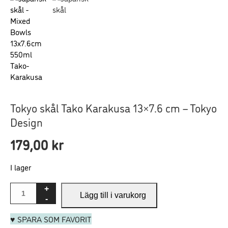
Nödvändiga
Dessa
cookies går
inte att välja
Tokyo skål Tako Karakusa 13×7.6 cm – Tokyo
bort. De
Design
behövs för att
hemsidan
179,00
kr
ska fungera.
I lager
Statistik
För att vi ska
Lägg till i varukorg
kunna
förbättra
♥ SPARA SOM FAVORIT
hemsidans