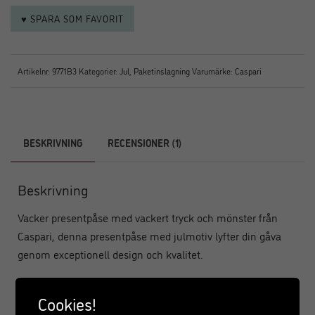
♥ SPARA SOM FAVORIT
Artikelnr:
9771B3
Kategorier:
Jul
,
Paketinslagning
Varumärke:
Caspari
BESKRIVNING
RECENSIONER (1)
Beskrivning
Vacker presentpåse med vackert tryck och mönster från
Caspari, denna presentpåse med julmotiv lyfter din gåva
genom exceptionell design och kvalitet.
Presentpåsen är tryckt på slitstarkt, kraftigt papper och har
Cookies!
starka handtag för att bära. Detaljerna i denna presentpåse