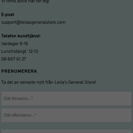
Vi finns alltid här för dig!
E-post
support@leilasgeneralstore.com
Telefon kundtjänst:
Vardagar 9-16
Lunchstängt: 12-13
08-667 61 27
PRENUMERERA
Ta del av senaste nytt från Leila’s General Store!
Namn
*
Förnamn
Efternamn