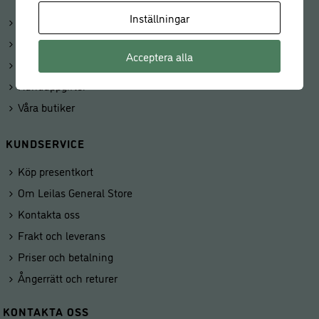
Inställningar
Logga in
Mitt konto
Acceptera alla
Beställningar
Kunduppgifter
Våra butiker
KUNDSERVICE
Köp presentkort
Om Leilas General Store
Kontakta oss
Frakt och leverans
Priser och betalning
Ångerrätt och returer
KONTAKTA OSS