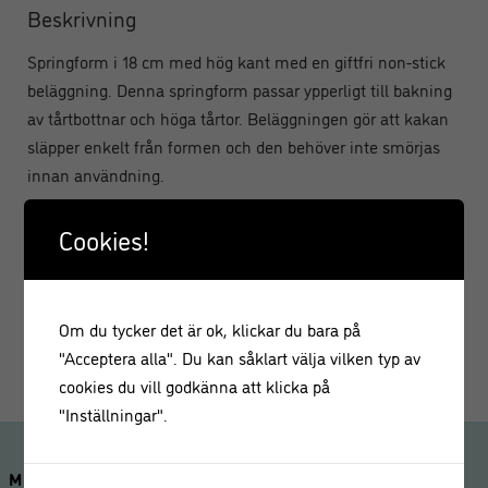
Beskrivning
Springform i 18 cm med hög kant med en giftfri non-stick
beläggning. Denna springform passar ypperligt till bakning
av tårtbottnar och höga tårtor. Beläggningen gör att kakan
släpper enkelt från formen och den behöver inte smörjas
innan användning.
Handdisk rekommenderas.
Cookies!
Diameter 18 cm
Höjd 10 cm
Om du tycker det är ok, klickar du bara på
Volym 1,8 liter
"Acceptera alla". Du kan såklart välja vilken typ av
cookies du vill godkänna att klicka på
"Inställningar".
MINA SIDOR