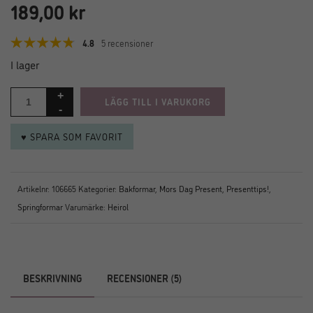
189,00
kr
4.8
5 recensioner
I lager
LÄGG TILL I VARUKORG
♥ SPARA SOM FAVORIT
Artikelnr:
106665
Kategorier:
Bakformar
,
Mors Dag Present
,
Presenttips!
,
Springformar
Varumärke:
Heirol
BESKRIVNING
RECENSIONER (5)