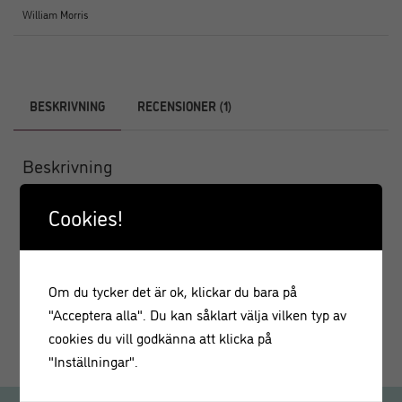
William Morris
BESKRIVNING
RECENSIONER (1)
Beskrivning
Underbart vackert påskägg i William Morris design
Cookies!
Honeysuckle. Påskägget är tillverkat i papper med ett
mönster av blommor, gröna blad och guldbård runt
öppningen.
Om du tycker det är ok, klickar du bara på
Mått: 15 cm i diameter
"Acceptera alla". Du kan såklart välja vilken typ av
cookies du vill godkänna att klicka på
"Inställningar".