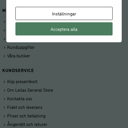
MINA SIDOR
Inställningar
Logga in
Acceptera alla
Mitt konto
Beställningar
Kunduppgifter
Våra butiker
KUNDSERVICE
Köp presentkort
Om Leilas General Store
Kontakta oss
Frakt och leverans
Priser och betalning
Ångerrätt och returer