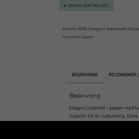
♥ SPARA SOM FAVORIT
Artikelnr:
16150L
Kategorier:
Dekorationer till julp
Varumärke:
Caspari
BESKRIVNING
RECENSIONER (
Beskrivning
Elegant julservett i papper med f
Superfin till din juldukning. Duk
kvalitet med riktig linnekänsla. De
julens alla högtider och skapa st