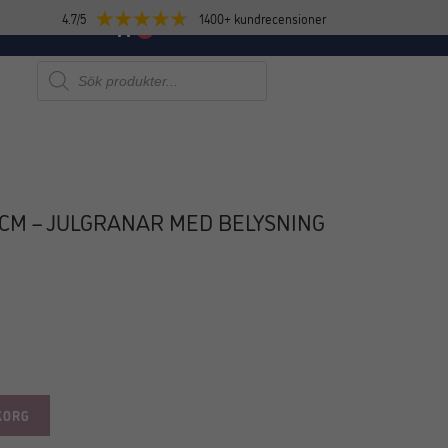
4.7/5
1400+ kundrecensioner
E
NYHETER
0
Produktsökning
 CM – JULGRANAR MED BELYSNING
KORG