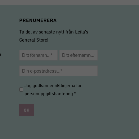
PRENUMERERA
Ta del av senaste nytt från Leila’s
General Store!
Namn
m
*
Förnamn
Efternamn
E-
post
Hantering
Jag godkänner riktlinjerna för
*
av
personuppgiftshantering
.*
personuppgifter
*
*