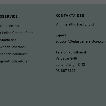
KONTAKTA OSS
DSERVICE
Vi finns alltid här för dig!
p presentkort
 Leilas General Store
E-post
ntakta oss
support@leilasgeneralstore.co
akt och leverans
Telefon kundtjänst:
iser och betalning
Vardagar 9-16
gerrätt och returer
Lunchstängt: 12-13
08-667 61 27