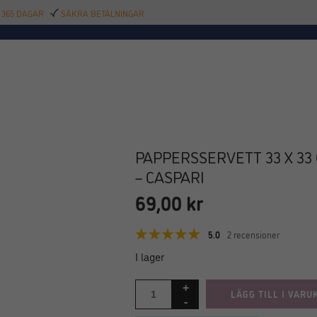
 365 DAGAR
SÄKRA BETALNINGAR
TILLBEHÖR
BAR
DELIKATESSER
KALAS
INREDNING
POOL
SAL
PAPPERSSERVETT 33 X 33
– CASPARI
69,00
kr
5.0
2 recensioner
I lager
LÄGG TILL I VARU