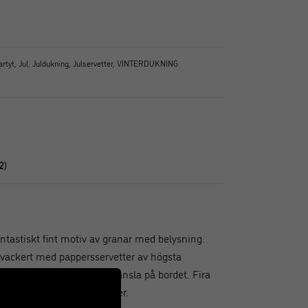
artyt
,
Jul
,
Juldukning
,
Julservetter
,
VINTERDUKNING
2)
antastiskt fint motiv av granar med belysning.
a vackert med pappersservetter av högsta
signade för att lyfta din känsla på bordet. Fira
ämning med fina julservetter.