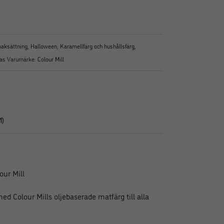
aksättning
,
Halloween
,
Karamellfärg och hushållsfärg
,
las
Varumärke:
Colour Mill
1)
our Mill
d Colour Mills oljebaserade matfärg till alla