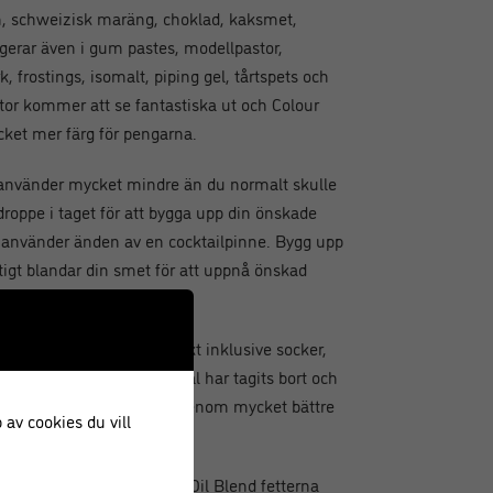
, schweizisk maräng, choklad, kaksmet,
gerar även i gum pastes, modellpastor,
, frostings, isomalt, piping gel, tårtspets och
tor kommer att se fantastiska ut och Colour
ycket mer färg för pengarna.
 använder mycket mindre än du normalt skulle
droppe i taget för att bygga upp din önskade
 använder änden av en cocktailpinne. Bygg upp
igt blandar din smet för att uppnå önskad
 spridas genom något fettrikt inklusive socker,
lla vattenbaserade material har tagits bort och
jor; dessa oljor blandas igenom mycket bättre
 av cookies du vill
elfärger älskar Colour Mill Oil Blend fetterna