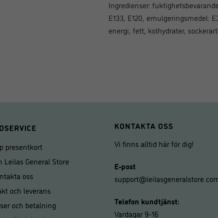
Ingredienser: fuktighetsbevarande 
E133, E120, emulgeringsmedel: E
energi, fett, kolhydrater, sockerart
KONTAKTA OSS
DSERVICE
Vi finns alltid här för dig!
p presentkort
 Leilas General Store
E-post
ntakta oss
support@leilasgeneralstore.co
akt och leverans
Telefon kundtjänst:
iser och betalning
Vardagar 9-16