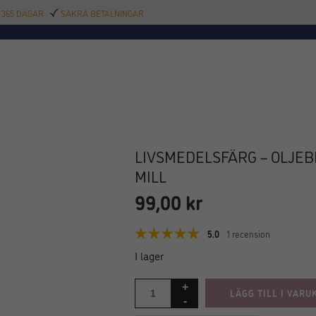
 365 DAGAR
SÄKRA BETALNINGAR
TILLBEHÖR
BAR
DELIKATESSER
KALAS
INREDNING
POOL
SAL
LIVSMEDELSFÄRG – OLJEB
MILL
99,00
kr
5.0
1 recension
I lager
LÄGG TILL I VARU