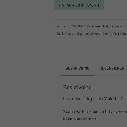
♥ SPARA SOM FAVORIT
Artikelnr:
CMO20VLT
Kategorier:
Dekoration & Sm
Sockerpasta, färger och dekorationer
,
Unicorn Ka
BESKRIVNING
RECENSIONER (
Beskrivning
Livsmedelsfärg – Lila Violett – Col
Skapa vackra kakor och bakverk me
kökets kreationer.