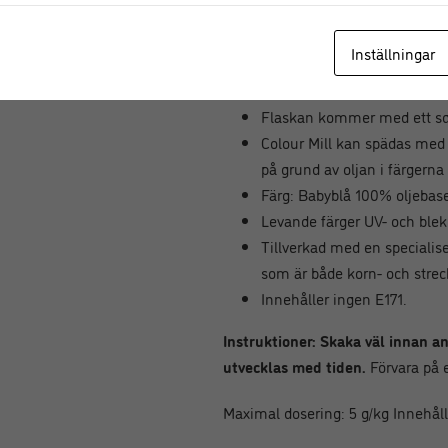
och oljorna som finns i din bakni
speciella formelfärgen. Detta resu
Inställningar
nyanser som inte bleknar.
Flaskan kommer med ett squ
Colour Mill kan spädas med a
på grund av oljan i färgerna
Färg: Babyblå 100% oljebas
Levande färger UV- och blek
Tillverkad med en specialis
som är både korn- och streck
Innehåller ingen E171.
Instruktioner: Skaka väl innan a
utvecklas med tiden.
Förvara på e
Maximal dosering: 5 g/kg Innehåll