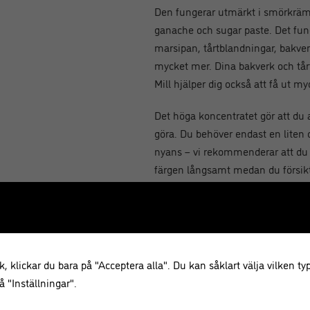
Den fungerar utmärkt i smörkräm
ganache och sugar paste. Det fun
marsipan, tårtblandningar, bakverk
mycket mer. Dina bakverk och tår
Mill hjälper dig också att få ut m
Det höga koncentratet gör att du
göra. Du behöver endast en liten 
nyans – vi rekommenderar att du
färgen långsamt medan du försikt
nyans.
Color Mill Oil Blends låter färgen
ägg och smör. Detta beror på att a
ersatts med bak-och kakvänliga ol
, klickar du bara på "Acceptera alla". Du kan såklart välja vilken typ
än vattenbaserade gel colors.
 "Inställningar".
Till skillnad från konventionella g