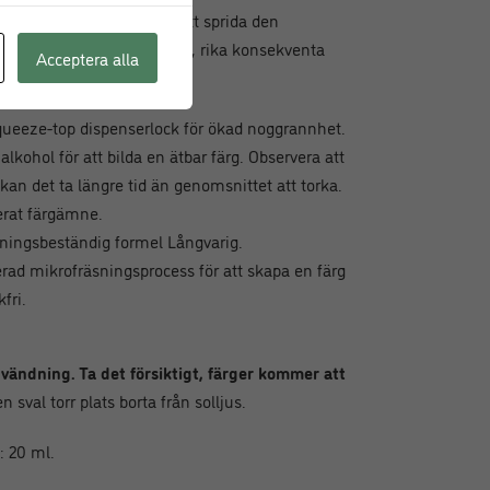
ng och använder dem för att sprida den
lterar i fantastiskt levande, rika konsekventa
Acceptera alla
eeze-top dispenserlock för ökad noggrannhet.
lkohol för att bilda en ätbar färg. Observera att
 kan det ta längre tid än genomsnittet att torka.
erat färgämne.
ningsbeständig formel Långvarig.
erad mikrofräsningsprocess för att skapa en färg
fri.
nvändning. Ta det försiktigt, färger kommer att
n sval torr plats borta från solljus.
: 20 ml.