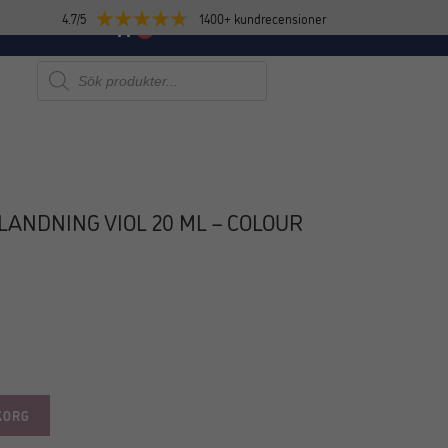
4.7/5
1400+ kundrecensioner
E
NYHETER
0
Produktsökning
LANDNING VIOL 20 ML – COLOUR
KORG