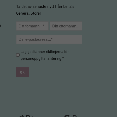
Ta del av senaste nytt från Leila’s
General Store!
Namn
m
*
Förnamn
Efternamn
E-
post
Hantering
Jag godkänner riktlinjerna för
*
av
personuppgiftshantering
.*
personuppgifter
*
*