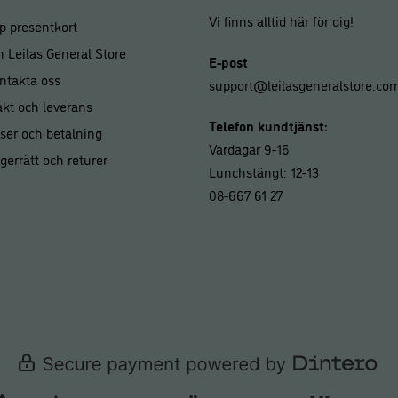
Vi finns alltid här för dig!
p presentkort
 Leilas General Store
E-post
ntakta oss
support@leilasgeneralstore.co
akt och leverans
Telefon kundtjänst:
iser och betalning
Vardagar 9-16
gerrätt och returer
Lunchstängt: 12-13
08-667 61 27