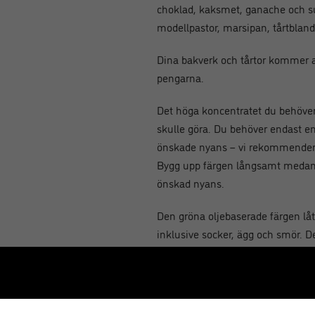
choklad, kaksmet, ganache och su
modellpastor, marsipan, tårtbland
Dina bakverk och tårtor kommer at
pengarna.
Det höga koncentratet du behöve
skulle göra. Du behöver endast en 
önskade nyans – vi rekommendera
Bygg upp färgen långsamt medan d
önskad nyans.
Den gröna oljebaserade färgen låt
inklusive socker, ägg och smör. De
har tagits bort och ersatts med ba
igenom mycket bättre än vattenba
Till skillnad från konventionella g