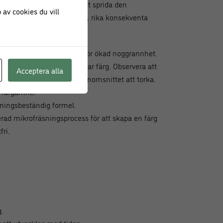
ng och använder dem för att sprida den
 av cookies du vill
lterar i fantastiskt levande, rika konsekventa
eeze-top dispenserlock för ökad noggrannhet.
lkohol för att bilda en ätbar färg. Observera att
Acceptera alla
 kan det ta längre tid än genomsnittet att torka.
t färgämne.
ningsbeständig formel.
erad mikrofräsningsprocess för att skapa en färg
ri.
.