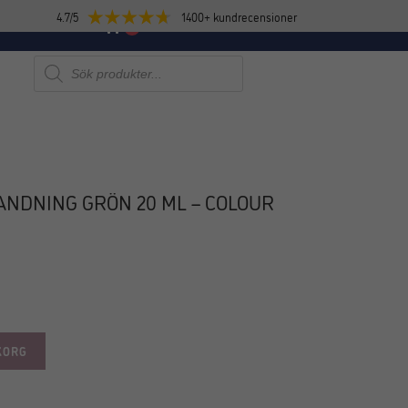
4.7/5
1400+ kundrecensioner
E
NYHETER
0
Produktsökning
NDNING GRÖN 20 ML – COLOUR
KORG