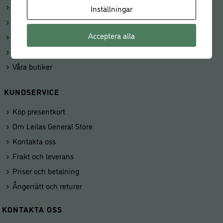
Logga in
Inställningar
Mitt konto
Acceptera alla
Beställningar
Kunduppgifter
Våra butiker
KUNDSERVICE
Köp presentkort
Om Leilas General Store
Kontakta oss
Frakt och leverans
Priser och betalning
Ångerrätt och returer
KONTAKTA OSS