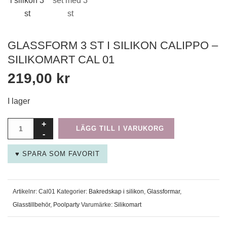
GLASSFORM 3 ST I SILIKON CALIPPO –
SILIKOMART CAL 01
219,00
kr
Nödvändiga
Dessa
I lager
cookies går
inte att välja
bort. De
LÄGG TILL I VARUKORG
behövs för att
hemsidan
♥ SPARA SOM FAVORIT
ska fungera.
Statistik
Artikelnr:
Cal01
Kategorier:
Bakredskap i silikon
,
Glassformar
,
För att vi ska
Glasstillbehör
,
Poolparty
Varumärke:
Silikomart
kunna
förbättra
hemsidans