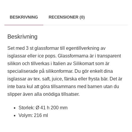
funktionalitet
och
uppbyggnad,
BESKRIVNING
RECENSIONER (0)
baserat på
hur
hemsidan
Beskrivning
används.
Set med 3 st glassformar till egentillverkning av
isglassar eller ice pops. Glassformarna är i transparent
Upplevelse
För att vår
silikon och tillverkas i Italien av Silikomart som är
hemsida ska
specialiserade på silikonformar. Du gör enkelt dina
prestera så
bra som
isglassar av tex. saft, juice, färska eller frysta bär. Det är
möjligt
inte bara kul att göra tillsammans med barnen utan du
under ditt
besök. Om
slipper även alla onödiga tillsatser.
du nekar
dessa
Storlek: Ø 41 h 200 mm
cookies
kommer viss
Volym: 216 ml
funktionalitet
att försvinna
från