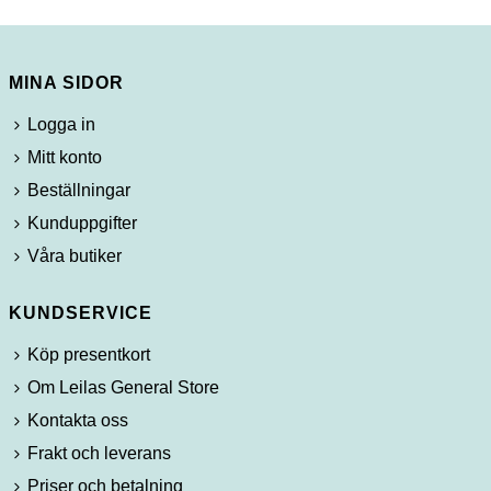
hemsidan.
MINA SIDOR
Marknadsföring
Genom att dela
Logga in
med dig av dina
intressen och ditt
Mitt konto
beteende när du
surfar ökar du
Beställningar
chansen att få se
Kunduppgifter
personligt
anpassat
Våra butiker
innehåll och
erbjudanden.
KUNDSERVICE
Köp presentkort
Om Leilas General Store
Kontakta oss
Frakt och leverans
Priser och betalning