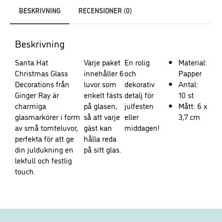
funktionalitet
BESKRIVNING
RECENSIONER (0)
och
uppbyggnad,
baserat på
Beskrivning
hur
hemsidan
Santa Hat
Varje paket
En rolig
Material:
används.
Christmas Glass
innehåller 6
och
Papper
Decorations från
luvor som
dekorativ
Antal:
Ginger Ray är
enkelt fästs
detalj för
10 st
charmiga
på glasen,
julfesten
Mått: 6 x
Upplevelse
glasmarkörer i form
så att varje
eller
3,7 cm
För att vår
av små tomteluvor,
gäst kan
middagen!
hemsida ska
perfekta för att ge
hålla reda
prestera så
din juldukning en
på sitt glas.
bra som
lekfull och festlig
möjligt under
touch.
ditt besök.
Om du nekar
dessa
cookies
kommer viss