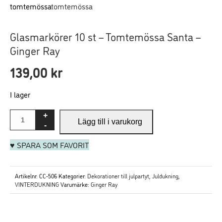
Glasmarkörer 10 st – Tomtemössa Santa –
Ginger Ray
Nödvändiga
139,00
kr
Dessa
cookies går
I lager
inte att välja
bort. De
behövs för att
Lägg till i varukorg
hemsidan
ska fungera.
♥ SPARA SOM FAVORIT
Statistik
Artikelnr:
CC-506
Kategorier:
Dekorationer till julpartyt
,
Juldukning
,
VINTERDUKNING
För att vi ska
Varumärke:
Ginger Ray
kunna
förbättra
hemsidans