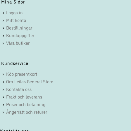
Mina Sidor
funktionalitet
att försvinna
Logga in
från
Mitt konto
hemsidan.
Beställningar
Kunduppgifter
Våra butiker
Marknadsföring
Genom att dela
med dig av dina
intressen och ditt
Kundservice
beteende när du
Köp presentkort
surfar ökar du
Om Leilas General Store
chansen att få se
personligt
Kontakta oss
anpassat innehåll
Frakt och leverans
och erbjudanden.
Priser och betalning
Ångerrätt och returer
Kontakta oss