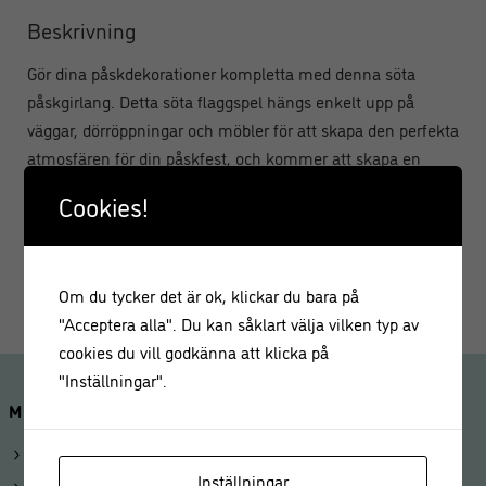
Beskrivning
Gör dina påskdekorationer kompletta med denna söta
påskgirlang. Detta söta flaggspel hängs enkelt upp på
väggar, dörröppningar och möbler för att skapa den perfekta
atmosfären för din påskfest, och kommer att skapa en
familjevänlig stämning om blir ihågkommen.
Cookies!
Detta flaggspel mäter 2 meter och innehåller: 10
kaninflaggor 2m vit garn.
Om du tycker det är ok, klickar du bara på
"Acceptera alla". Du kan såklart välja vilken typ av
cookies du vill godkänna att klicka på
"Inställningar".
MINA SIDOR
Logga in
Inställningar
Mitt konto