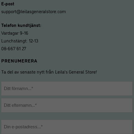
E-post
support@leilasgeneralstore.com
Telefon kundtjänst:
Vardagar 9-16
Lunchstängt: 12-13
08-667 61 27
PRENUMERERA
Ta del av senaste nytt från Leila’s General Store!
Namn
*
Förnamn
Efternamn
E-
post