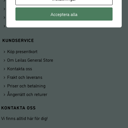
Beställningar
Acceptera alla
Kunduppgifter
Våra butiker
KUNDSERVICE
Köp presentkort
Om Leilas General Store
Kontakta oss
Frakt och leverans
Priser och betalning
Ångerrätt och returer
KONTAKTA OSS
Vi finns alltid här för dig!